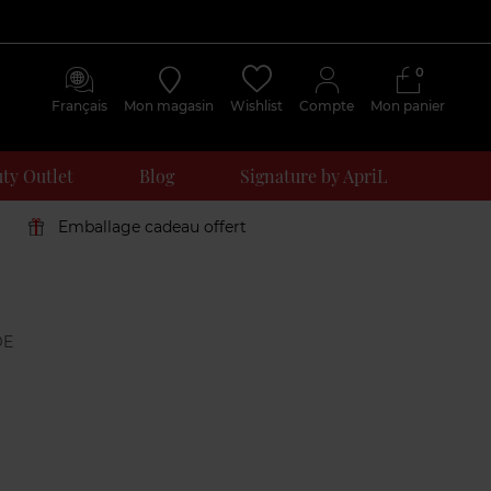
0
Français
Mon magasin
Wishlist
Compte
Mon panier
ty Outlet
Blog
Signature by ApriL
Emballage cadeau offert
Avis
clients