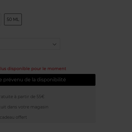
50 ML
 plus disponible pour le moment
e prévenu de la disponibilité
atuite à partir de 55€
uit dans votre magasin
adeau offert