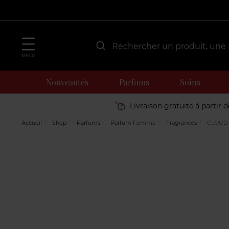
MENU
Nouveautés
Parfums
Soins
Livraison gratuite à partir 
Accueil
Shop
Parfums
Parfum Femme
Fragrances
CLOUD