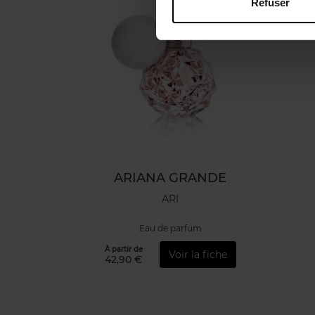
Refuser
ARIANA GRANDE
ARI
Eau de parfum
À partir de
Voir la fiche
42,90 €