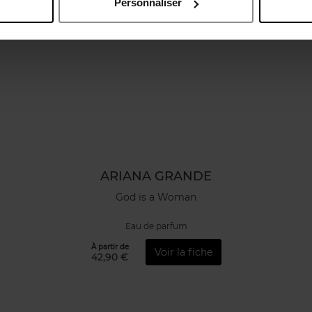
Personnaliser
ARIANA GRANDE
God is a Woman
Eau de parfum
À partir de
Voir la fiche
42,90 €