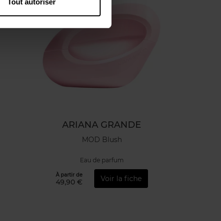
Tout autoriser
ARIANA GRANDE
MOD Blush
Eau de parfum
À partir de
Voir la fiche
49,90 €