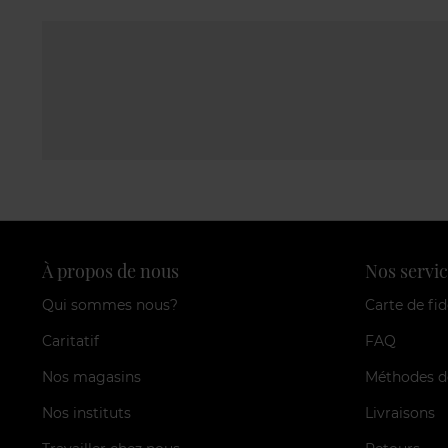
À propos de nous
Nos servic
Qui sommes nous?
Carte de fid
Caritatif
FAQ
Nos magasins
Méthodes d
Nos instituts
Livraisons