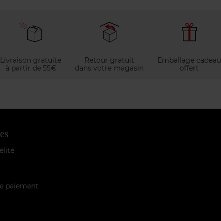
Livraison gratuite
Retour gratuit
Emballage cadeau
à partir de 55€
dans votre magasin
offert
es
élité
e paiement