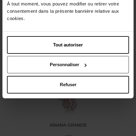
À tout moment, vous pouvez modifier ou retirer votre
Conseil d'utilisation
consentement dans la présente bannière relative aux
cookies.
Caractéristiques
Tout autoriser
Avis client
Personnaliser
Vous aimerez peut-être
Refuser
ARIANA GRANDE