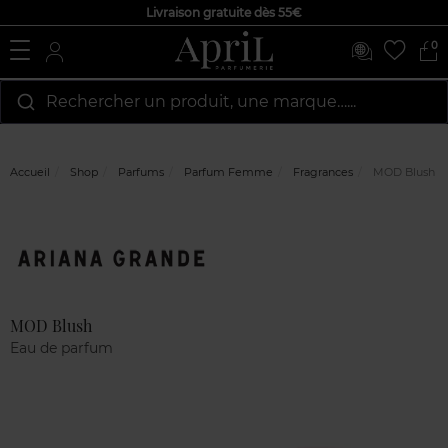
Livraison gratuite dès 55€
0
Rechercher un produit, une marque…...
Accueil
Shop
Parfums
Parfum Femme
Fragrances
MOD Blush
Marque
Avis
clients
MOD Blush
Eau de parfum