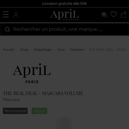
Livraison gratuite dès 55€
0
Rechercher un produit, une marque…...
Accueil
Shop
Maquillage
Yeux
Mascara
THE REAL DEAL - MASC
Marque
Avis
clients
THE REAL DEAL - MASCARA VOLUME
Mascara
Nouveauté
Vegan