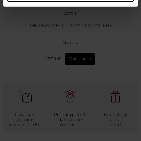
APRIL
THE REAL DEAL - MASCARA COURBE
Mascara
17,50 €
Voir la fiche
Livraison
Retour gratuit
Emballage
gratuite
dans votre
cadeau
à partir de 55€
magasin
offert