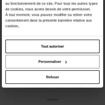
Caractéristiques
au fonctionnement de ce site. Pour tous les autres types
de cookies, nous avons besoin de votre permission.
À tout moment, vous pouvez modifier ou retirer votre
Avis client
Politique relative aux avis des clients
consentement dans la présente bannière relative aux
cookies.
Vous aimerez peut-être
Nouveauté
Tout autoriser
Vegan
Personnaliser
Refuser
APRIL
THE REAL DEAL - MASCARA COURBE
Mascara