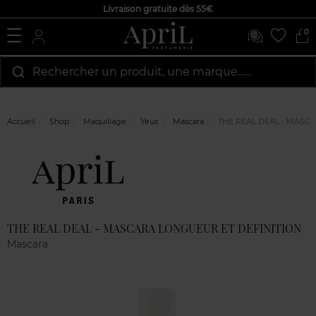
Livraison gratuite dès 55€
0
Rechercher un produit, une marque…...
Accueil
Shop
Maquillage
Yeux
Mascara
THE REAL DEAL - MASCA
Marque
Avis
clients
THE REAL DEAL - MASCARA LONGUEUR ET DEFINITION
Mascara