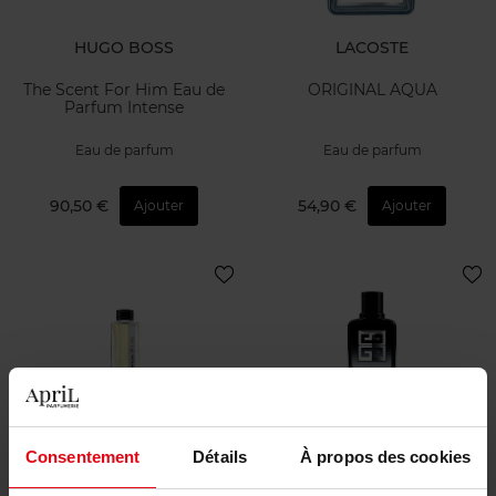
HUGO BOSS
LACOSTE
The Scent For Him Eau de
ORIGINAL AQUA
Parfum Intense
Eau de parfum
Eau de parfum
90,50 €
54,90 €
Ajouter
Ajouter
MONTBLANC
GIVENCHY
Consentement
Détails
À propos des cookies
Montblanc Collection Neroli
GENTLEMAN SOCIETY EAU
Letters 125ml
DE PARFUM SPORT