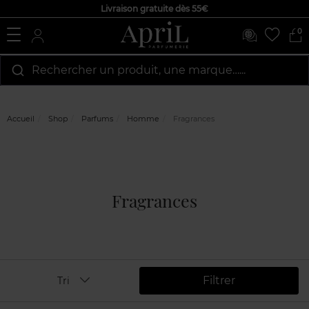
Livraison gratuite dès 55€
0
Rechercher un produit, une marque…...
Accueil
Shop
Parfums
Homme
Fragrances
Fragrances
Filtrer
Tri