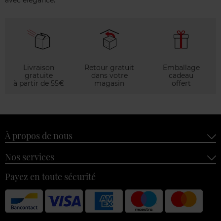
avec élégance.
Livraison
Retour gratuit
Emballage
gratuite
dans votre
cadeau
à partir de 55€
magasin
offert
À propos de nous
Nos services
Payez en toute sécurité