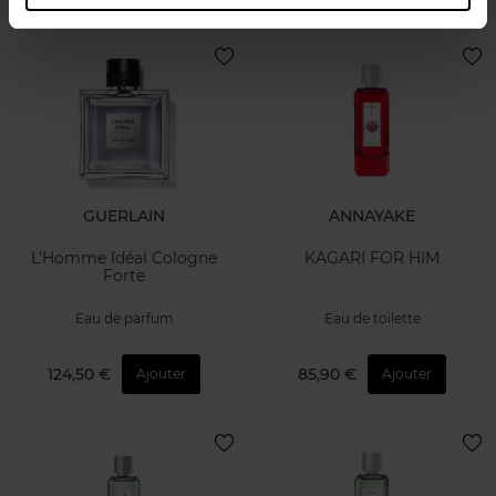
GUERLAIN
ANNAYAKE
L’Homme Idéal Cologne
KAGARI FOR HIM
Forte
Eau de parfum
Eau de toilette
124,50 €
85,90 €
Ajouter
Ajouter