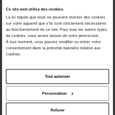
Ce site web utilise des cookies.
Eau de parfum
Eau de parfum
La loi stipule que nous ne pouvons stocker des cookies
130,50 €
86,50 €
Ajouter
Ajouter
sur votre appareil que s’ils sont strictement nécessaires
au fonctionnement de ce site. Pour tous les autres types
de cookies, nous avons besoin de votre permission.
À tout moment, vous pouvez modifier ou retirer votre
consentement dans la présente bannière relative aux
cookies.
JEAN PAUL GAULTIER
NARCISO RODRIGUEZ
Tout autoriser
SCANDAL POUR HOMME
For Him Musc Santal Eau de
ELIXIR
Parfum Intense
Personnaliser
PARFUM
Eau de parfum
Refuser
104,90 €
107,50 €
Ajouter
Ajouter