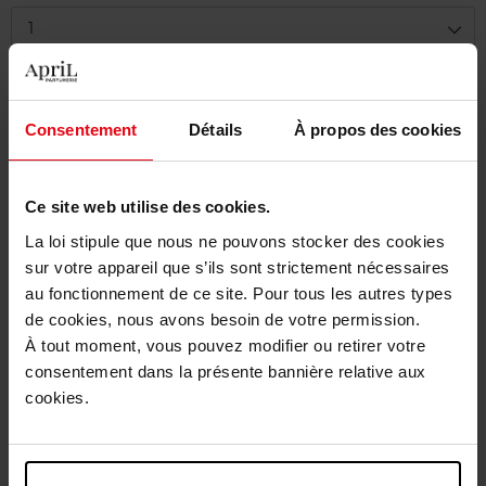
1
Livraison
Cet article n'est plus disponible pour le moment
Consentement
Détails
À propos des cookies
Être prévenu de la disponibilité
Ce site web utilise des cookies.
Livraison gratuite à partir de 55€
La loi stipule que nous ne pouvons stocker des cookies
Retour gratuit dans votre magasin
sur votre appareil que s’ils sont strictement nécessaires
au fonctionnement de ce site. Pour tous les autres types
Emballage cadeau offert
de cookies, nous avons besoin de votre permission.
À tout moment, vous pouvez modifier ou retirer votre
consentement dans la présente bannière relative aux
cookies.
Description