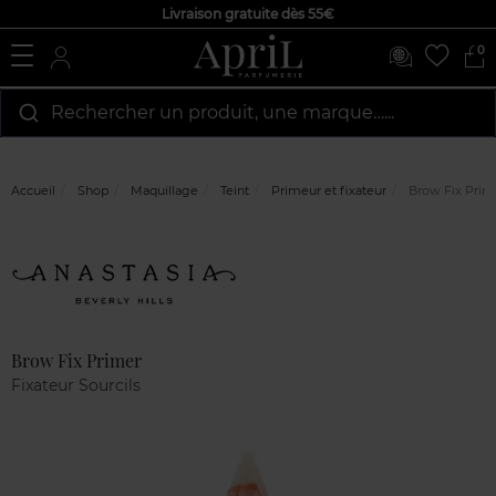
Livraison gratuite dès 55€
0
Rechercher un produit, une marque…...
Accueil
Shop
Maquillage
Teint
Primeur et fixateur
Brow Fix Prim
Marque
Avis
clients
Brow Fix Primer
Fixateur Sourcils