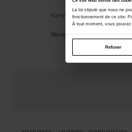
Ce site web utilise des cook
La loi stipule que nous ne po
Karakteristieken
fonctionnement de ce site. P
À tout moment, vous pouvez m
Review
Beleid inzake klantbeoord
Refuser