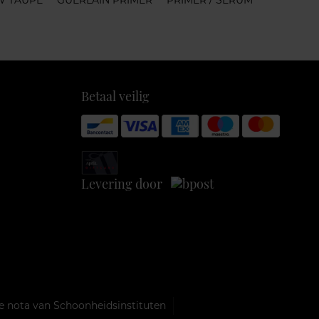
 TAUPE
GUERLAIN PRIMER
PRIMER / SERUM
Betaal veilig
Levering door
e nota van Schoonheidsinstituten