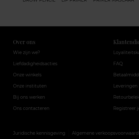
BROW PENCIL
LIP PRIMER
PRIMER MASCARA
Over ons
Klantendi
Wie zijn we?
Loyaliteitsk
Liefdadigheidsacties
FAQ
Onze winkels
Betaalmidd
Onze instituten
Leveringen
Bij ons werken
Retourbelei
Ons contacteren
Registreer 
Juridische kennisgeving
Algemene verkoopsvoorwaarde