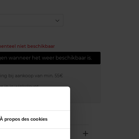
menteel niet beschikbaar
gen wanneer het weer beschikbaar is.
ring bij aankoop van min. 55€
r in je winkelpunt
akking
À propos des cookies