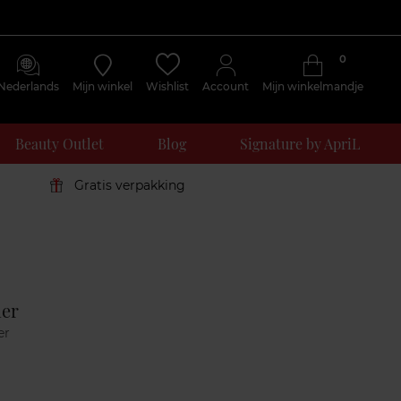
0
Nederlands
Mijn winkel
Wishlist
Account
Mijn winkelmandje
Beauty Outlet
Blog
Signature by ApriL
Gratis verpakking
Klantenreviews
mer
er