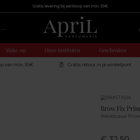
Gratis levering bij aankoop van min. 55€
Make-up
Onze instituten
Geschenken
op van min. 55€
Gratis retour in je winkelpunt
Marque
Brow Fix Pri
Wenkbrauw Prim
€ 32,50