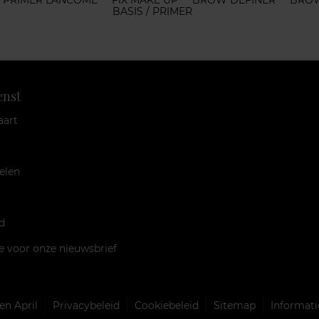
PRIMER LANCOME
FIX MAKE UP
BROW DEFINER
BROW
BASIS / PRIMER
enst
aart
elen
d
je voor onze nieuwsbrief
n April
Privacybeleid
Cookiebeleid
Sitemap
Informati