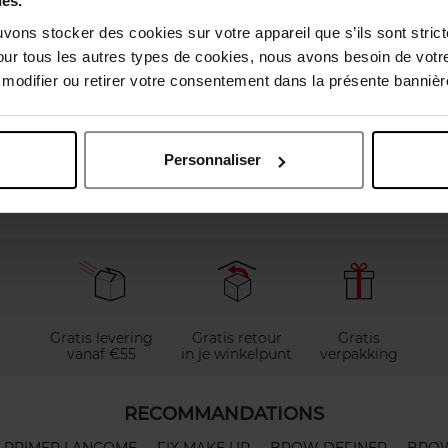
ies.
uvons stocker des cookies sur votre appareil que s’ils sont stri
our tous les autres types de cookies, nous avons besoin de votr
odifier ou retirer votre consentement dans la présente bannière
elingen
Personnaliser
Nog iets vergeten ?
Gratis levering
Gratis retour
Gratis
vanaf €55
in je winkelpunt
verpakking
RECOMMANDATIONS