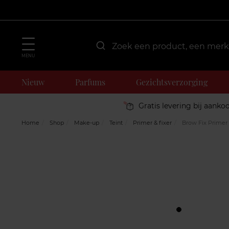
MENU
Nieuw
Parfums
Gezichtsverzorging
Gratis levering bij aanko
Home
Shop
Make-up
Teint
Primer & fixer
Brow Fix Primer