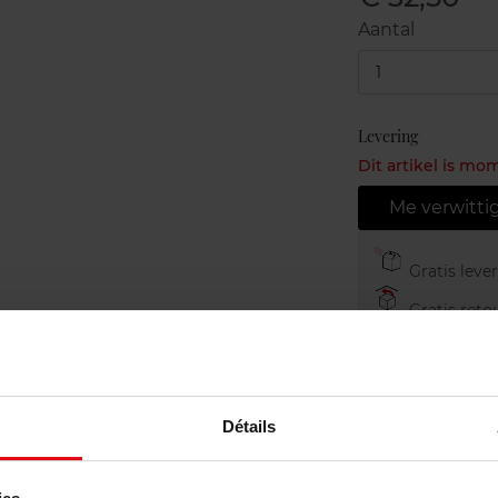
Aantal
1
Levering
Dit artikel is mo
Me verwitti
Gratis leve
Gratis retou
Gratis verp
Détails