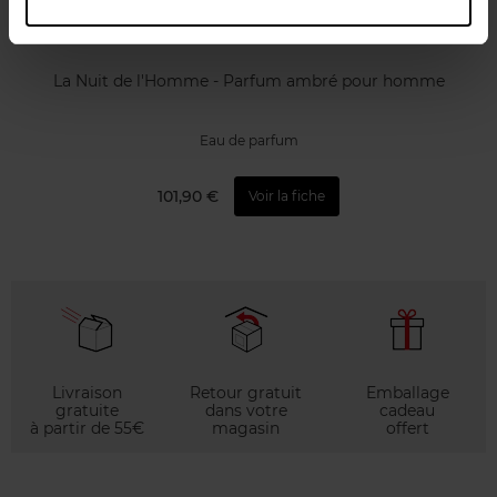
YVES SAINT LAURENT
La Nuit de l'Homme - Parfum ambré pour homme
Eau de parfum
101,90 €
Voir la fiche
Livraison
Retour gratuit
Emballage
gratuite
dans votre
cadeau
à partir de 55€
magasin
offert