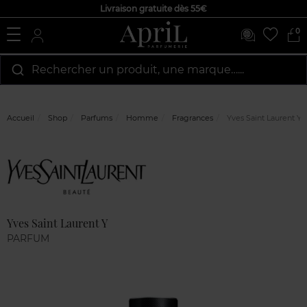
Livraison gratuite dès 55€
0
Rechercher un produit, une marque…...
Accueil
Shop
Parfums
Homme
Fragrances
Yves Saint Laurent Y
Marque
Avis
clients
Yves Saint Laurent Y
PARFUM