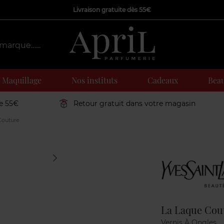
Livraison gratuite dès 55€
Maquillage
Nos instituts
Cadeaux
Beau
de 55€
Retour gratuit dans votre magasin
Couture
Marque
La Laque Cou
Vernis À Ongles