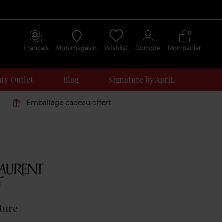
0
Français
Mon magasin
Wishlist
Compte
Mon panier
ty Outlet
Blog
Signature by ApriL
Emballage cadeau offert
Avis
clients
ture