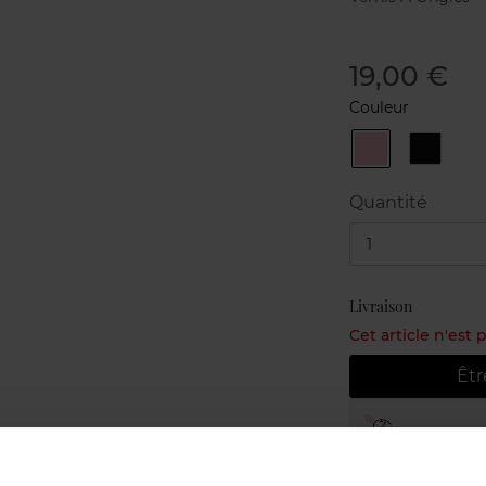
19,00 €
Couleur
25
73
Rose
Noir
Romantique
overnoi
Quantité
1
Livraison
Cet article n'est
Êtr
Livraison gr
Retour grat