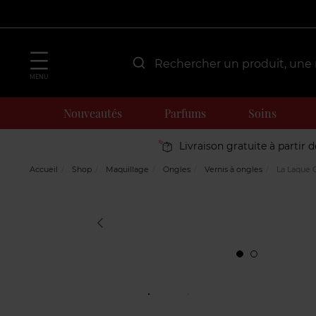
MENU
Nouveautés
Parfums
Soins
Livraison gratuite à partir 
Accueil
Shop
Maquillage
Ongles
Vernis à ongles
La Laque 