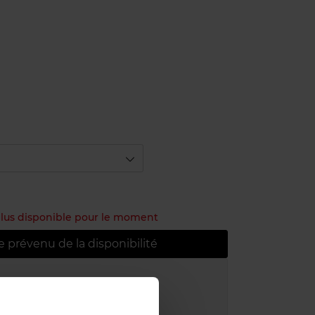
r
 plus disponible pour le moment
e prévenu de la disponibilité
atuite à partir de 55€
uit dans votre magasin