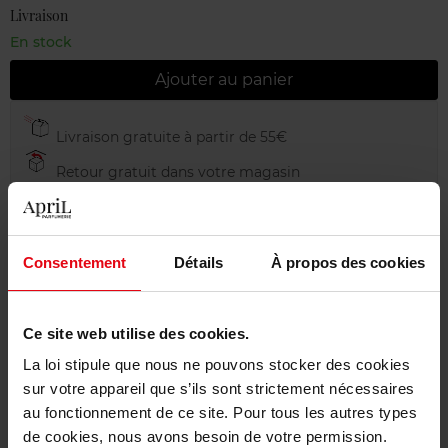
Livraison
En stock
Ajouter au panier
Livraison gratuite à partir de 55€
Retour gratuit dans votre magasin
Emballage cadeau offert
Consentement
Détails
À propos des cookies
Description
Ce site web utilise des cookies.
La loi stipule que nous ne pouvons stocker des cookies
sur votre appareil que s’ils sont strictement nécessaires
Caractéristiques
au fonctionnement de ce site. Pour tous les autres types
de cookies, nous avons besoin de votre permission.