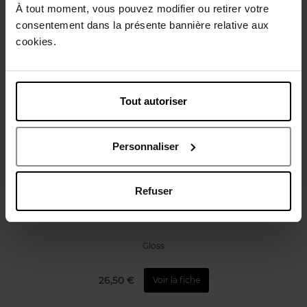
Avis client
Politique relative aux avis des clients
À tout moment, vous pouvez modifier ou retirer votre
consentement dans la présente bannière relative aux
cookies.
Vous aimerez peut-être
Tout autoriser
Personnaliser
WONDERSKIN
Refuser
Blading Top Gloss
Gloss
26,50 €
Voir la fiche