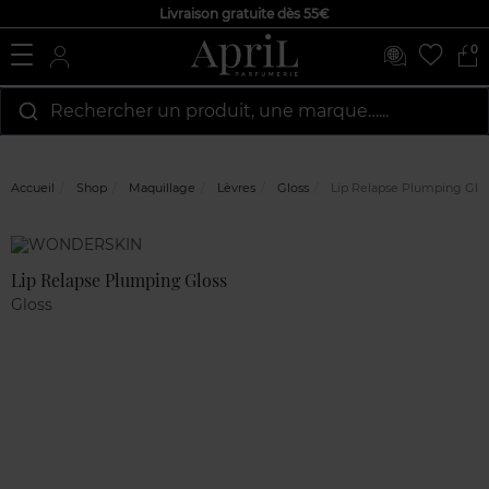
Livraison gratuite dès 55€
0
Rechercher un produit, une marque…...
Accueil
Shop
Maquillage
Lèvres
Gloss
Lip Relapse Plumping Glo
Marque
Avis
clients
Lip Relapse Plumping Gloss
Gloss