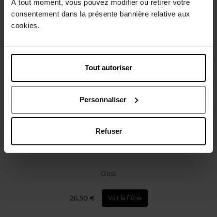
À tout moment, vous pouvez modifier ou retirer votre
Avis client
Politique relative aux avis des clients
consentement dans la présente bannière relative aux
cookies.
Vous aimerez peut-être
Tout autoriser
Personnaliser
WONDERSKIN
Refuser
Blading Top Gloss
Gloss
26,50 €
Voir la fiche