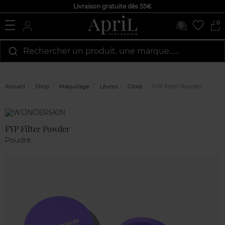
Livraison gratuite dès 55€
0
Rechercher un produit, une marque…...
Accueil
Shop
Maquillage
Lèvres
Gloss
FYP Filter Powder
Marque
Avis
clients
FYP Filter Powder
Poudre