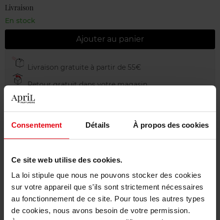
Livraison
En stock
Ajouter au panier
Livraison gratuite à partir de 55€
Retour gratuit dans votre magasin
Emballage cadeau offert
Consentement
Détails
À propos des cookies
Description
Ce site web utilise des cookies.
La loi stipule que nous ne pouvons stocker des cookies
sur votre appareil que s’ils sont strictement nécessaires
Caractéristiques
au fonctionnement de ce site. Pour tous les autres types
de cookies, nous avons besoin de votre permission.