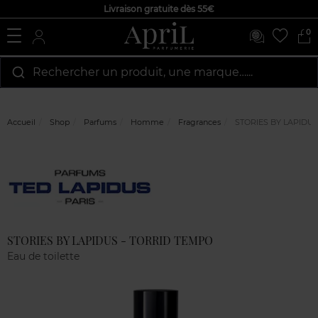
Livraison gratuite dès 55€
0
Rechercher un produit, une marque…...
Accueil
Shop
Parfums
Homme
Fragrances
STORIES BY LAPIDUS
Marque
Avis
clients
STORIES BY LAPIDUS - TORRID TEMPO
Eau de toilette