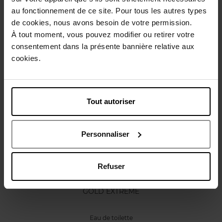
au fonctionnement de ce site. Pour tous les autres types
Caractéristiques
de cookies, nous avons besoin de votre permission.
À tout moment, vous pouvez modifier ou retirer votre
Avis client
Politique relative aux avis des clients
consentement dans la présente bannière relative aux
cookies.
Vous aimerez peut-être
Tout autoriser
Personnaliser
Refuser
TED LAPIDUS
GOLD EXTREME
Eau de toilette