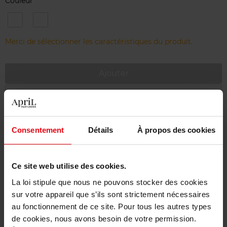
Couleur
600
601
-
-
Les
Les
Merci de sélectionner les caractéristiques du produit.
Cuivres
Améthystes
Ajouter
Livraison gratuite à partir de 55€
Retour gratuit dans votre magasin
Consentement
Détails
À propos des cookies
Emballage cadeau offert
Ce site web utilise des cookies.
La loi stipule que nous ne pouvons stocker des cookies
sur votre appareil que s’ils sont strictement nécessaires
Description
au fonctionnement de ce site. Pour tous les autres types
de cookies, nous avons besoin de votre permission.