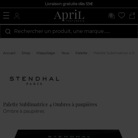
Livraison gratuite dès 55€
0
Rechercher un produit, une marque…...
Accueil
Shop
Maquillage
Yeux
Palette
Palette Sublimatrice 4 Om
Marque
Avis
clients
Palette Sublimatrice 4 Ombres à paupières
Ombre à paupières