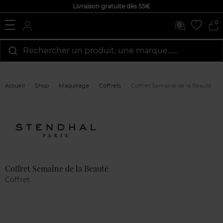
Livraison gratuite dès 55€
0
Rechercher un produit, une marque…...
Accueil
Shop
Maquillage
Coffrets
Coffret Semaine de la Beauté
Marque
Avis
clients
Coffret Semaine de la Beauté
Coffret