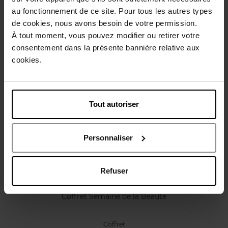
au fonctionnement de ce site. Pour tous les autres types
Caractéristiques
de cookies, nous avons besoin de votre permission.
À tout moment, vous pouvez modifier ou retirer votre
Avis client
Politique relative aux avis des clients
consentement dans la présente bannière relative aux
cookies.
Vous aimerez peut-être
Tout autoriser
Personnaliser
Refuser
STENDHAL
Coffret Semaine de la Beauté
Coffret