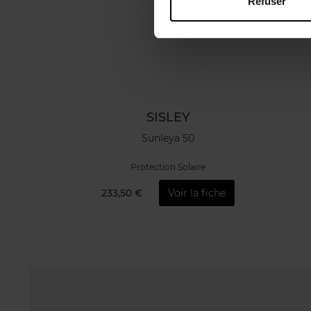
Refuser
SISLEY
Sunleya 50
Protection Solaire
233,50 €
Voir la fiche