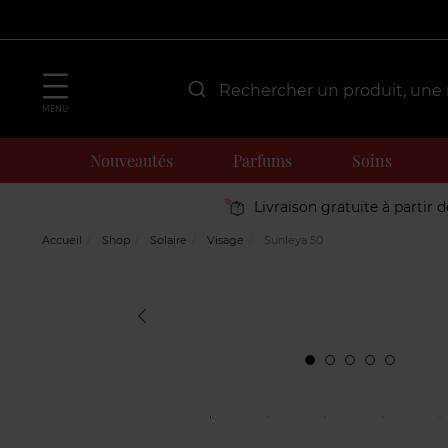
MENU
Nouveautés
Parfums
Soins
Livraison gratuite à partir 
Accueil
Shop
Solaire
Visage
Sunleya 50