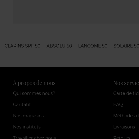
CLARINS SPF 50
ABSOLU 50
LANCOME 50
SOLAIRE 5
À propos de nous
Nos servic
Qui sommes nous?
Carte de fid
Caritatif
FAQ
Nos magasins
Méthodes d
Nos instituts
Livraisons
Travailler chez nous
Retours