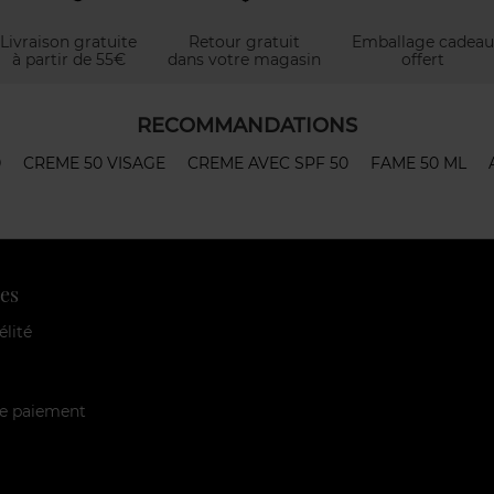
Livraison gratuite
Retour gratuit
Emballage cadeau
à partir de 55€
dans votre magasin
offert
RECOMMANDATIONS
0
CREME 50 VISAGE
CREME AVEC SPF 50
FAME 50 ML
es
élité
e paiement