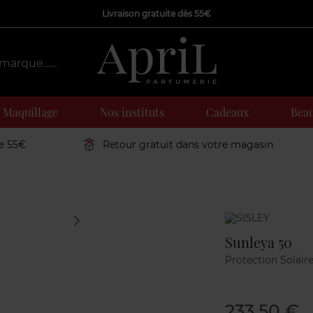
Livraison gratuite dès 55€
Maquillage
Nos instituts
Cadeaux
Beau
de 55€
Retour gratuit dans votre magasin
Marque
Sunleya 50
Protection Solair
233,50 €