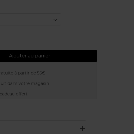
Ajouter au panier
atuite à partir de 55€
uit dans votre magasin
adeau offert