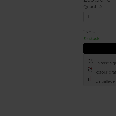
Quantité
1
Livraison
En stock
Livraison gr
Retour grat
Emballage c