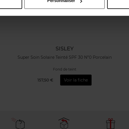
Personnaliser
SISLEY
Super Soin Solaire Teinté SPF 30 N°0 Porcelain
Fond de teint
157,50 €
Voir la fiche