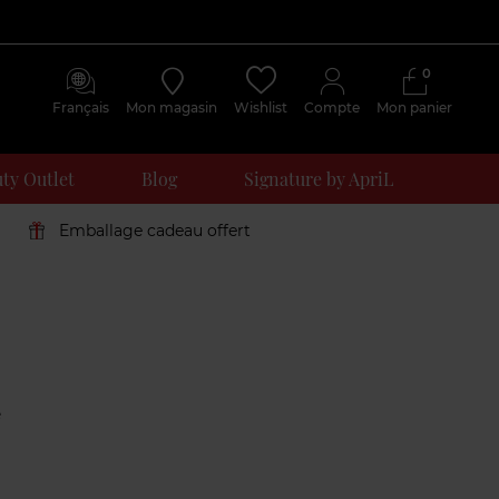
0
Français
Mon magasin
Wishlist
Compte
Mon panier
ty Outlet
Blog
Signature by ApriL
Emballage cadeau offert
Avis
clients
e