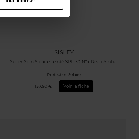
Tout autoriser
SISLEY
Super Soin Solaire Teinté SPF 30 N°4 Deep Amber
Protection Solaire
157,50 €
Voir la fiche