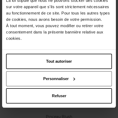
La loi stipule que nous ne pouvons stocker des cookies
Conseil d'utilisation
sur votre appareil que s’ils sont strictement nécessaires
au fonctionnement de ce site. Pour tous les autres types
de cookies, nous avons besoin de votre permission.
Caractéristiques
À tout moment, vous pouvez modifier ou retirer votre
consentement dans la présente bannière relative aux
Avis client
cookies.
Politique relative aux avis des clients
Vous aimerez peut-être
Tout autoriser
Personnaliser
Refuser
SISLEY
Pinceau Blush