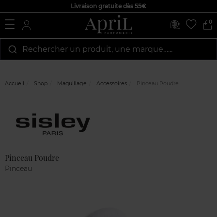
Livraison gratuite dès 55€
0
Rechercher un produit, une marque…...
Accueil
Shop
Maquillage
Accessoires
Pinceau Poudre
Marque
Avis
clients
Pinceau Poudre
Pinceau