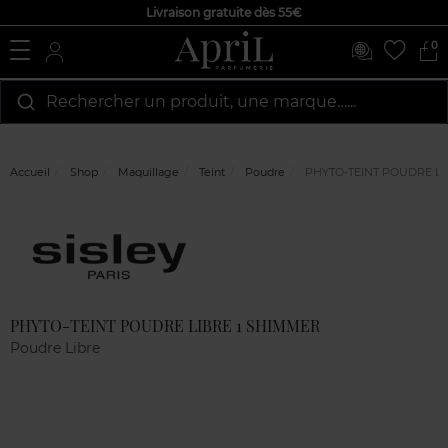
Livraison gratuite dès 55€
0
Rechercher un produit, une marque…...
Accueil
Shop
Maquillage
Teint
Poudre
PHYTO-TEINT POUDRE LI
Marque
Avis
clients
PHYTO-TEINT POUDRE LIBRE 1 SHIMMER
Poudre Libre