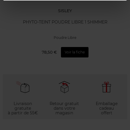
SISLEY
PHYTO-TEINT POUDRE LIBRE 1 SHIMMER
Poudre Libre
78,50 €
Voir la fiche
Livraison
Retour gratuit
Emballage
gratuite
dans votre
cadeau
à partir de 55€
magasin
offert