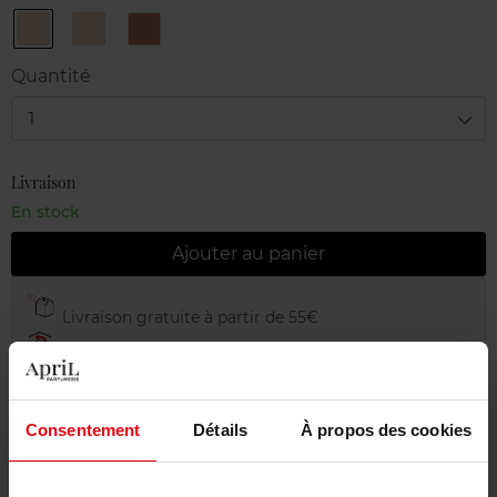
1
2
4
Shimmer
Translucent
Deep
Quantité
1
Livraison
En stock
Ajouter au panier
Livraison gratuite à partir de 55€
Retour gratuit dans votre magasin
Emballage cadeau offert
Consentement
Détails
À propos des cookies