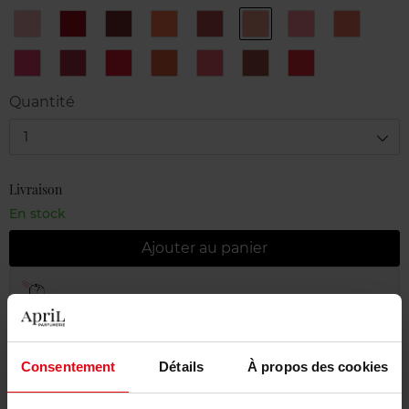
16
18
23
Litchi
Nut
N°1
N°2
N°3
Balm
Tango
Black
Nude
Baby
Peach
(mat)
Rose
N°4
N°5
N°6
N°7
N°8
N°9
Poppy
Pinky
Berry
Cherry
Coral
Candy
Chestnut
Quantité
1
Livraison
En stock
Ajouter au panier
Livraison gratuite à partir de 55€
Retour gratuit dans votre magasin
Emballage cadeau offert
Consentement
Détails
À propos des cookies