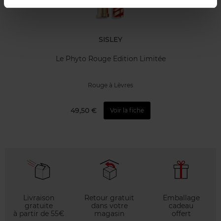
SISLEY
Le Phyto Rouge Edition Limitée
Rouge à Lèvres
49,50 €
Voir la fiche
Livraison
Retour gratuit
Emballage
gratuite
dans votre
cadeau
à partir de 55€
magasin
offert