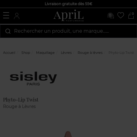
Livraison gratuite dès 55€
0
Rechercher un produit, une marque…...
Accueil
Shop
Maquillage
Lèvres
Rouge à lèvres
Phyto-Lip Twist
Marque
Avis
clients
Phyto-Lip Twist
Rouge à Lèvres