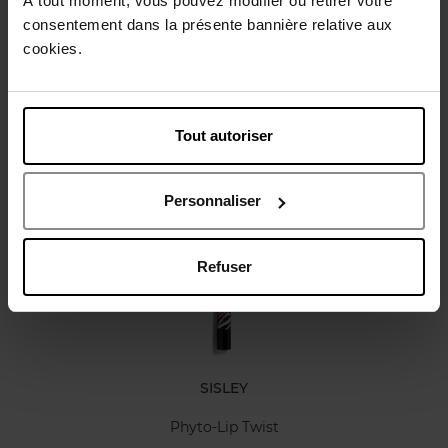
À tout moment, vous pouvez modifier ou retirer votre
consentement dans la présente bannière relative aux
cookies.
Caractéristiques
Avis client
Tout autoriser
Vous aimerez peut-être
Personnaliser
Refuser
SISLEY
Phyto-Lip Twist