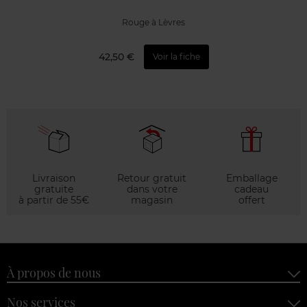
Rouge à Lèvres
42,50 €
Voir la fiche
Livraison
Retour gratuit
Emballage
gratuite
dans votre
cadeau
à partir de 55€
magasin
offert
À propos de nous
Nos services