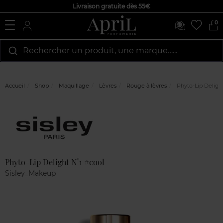
Livraison gratuite dès 55€
0
Rechercher un produit, une marque…...
Accueil
Shop
Maquillage
Lèvres
Rouge à lèvres
Phyto-Lip Deligh
Marque
Avis
clients
Phyto-Lip Delight N°1 #cool
Sisley_Makeup