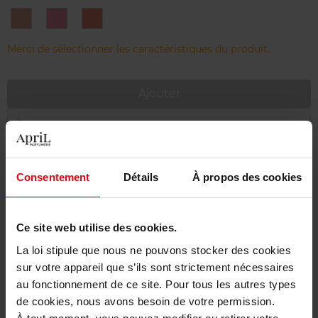
1
2
3
#COOL
#PRETTY
#SWEET
Merci de sélectionner les caractéristiques du produit.
Ajouter
Livraison gratuite à partir de 55€
Retour gratuit dans votre magasin
Consentement
Détails
À propos des cookies
Emballage cadeau offert
Ce site web utilise des cookies.
La loi stipule que nous ne pouvons stocker des cookies
Description
sur votre appareil que s’ils sont strictement nécessaires
au fonctionnement de ce site. Pour tous les autres types
de cookies, nous avons besoin de votre permission.
Conseil d'utilisation