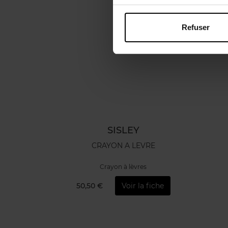
Refuser
SISLEY
CRAYON A LEVRE
Crayon à lèvres
50,50 €
Voir la fiche