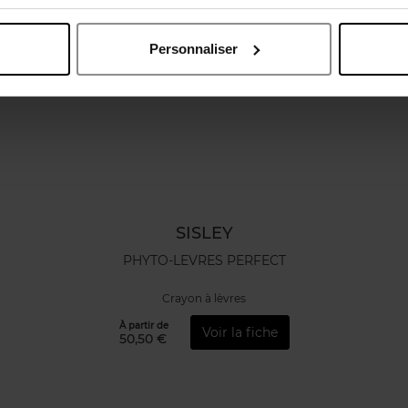
Personnaliser
SISLEY
PHYTO-LEVRES PERFECT
Crayon à lèvres
À partir de
Voir la fiche
50,50 €