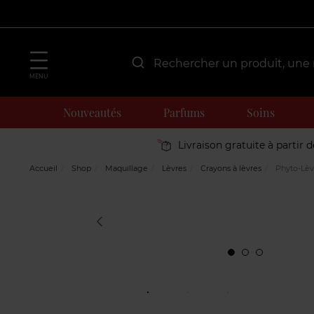
MENU
Nouveautés
Parfums
Soins
Livraison gratuite à partir 
Accueil
Shop
Maquillage
Lèvres
Crayons à lèvres
Phyto-Lèv