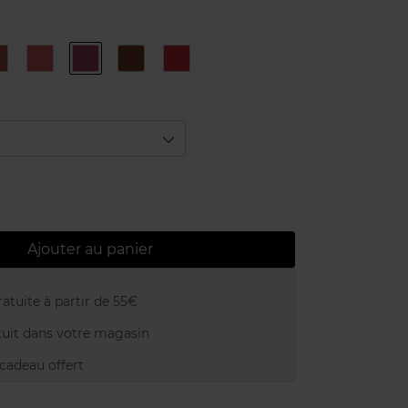
3
4
5
6
Ruby
Rose
Rose
Burgundy
Chocolat
N°7
Thé
Passion
Ajouter au panier
atuite à partir de 55€
uit dans votre magasin
adeau offert