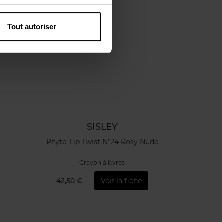
Tout autoriser
SISLEY
Phyto-Lip Twist N°24 Rosy Nude
Crayon à lèvres
42,50 €
Voir la fiche