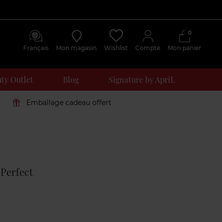
0
Français
Mon magasin
Wishlist
Compte
Mon panier
ty Outlet
Blog
Signature by ApriL
Emballage cadeau offert
Avis
clients
Perfect