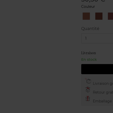
Couleur
1
2
Nude
Beige
Natural
Quantité
1
Livraison
En stock
Livraison gr
Retour grat
Emballage c