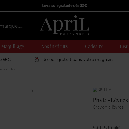
Livraison gratuite dès 55€
Maquillage
Nos instituts
Cadeaux
Beau
de 55€
Retour gratuit dans votre magasin
res Perfect
Marque
Phyto-Lèvres 
Crayon à lèvres
50,50 €