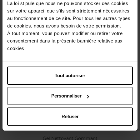
Conseil d'utilisation
La loi stipule que nous ne pouvons stocker des cookies
sur votre appareil que s’ils sont strictement nécessaires
au fonctionnement de ce site. Pour tous les autres types
Caractéristiques
de cookies, nous avons besoin de votre permission.
À tout moment, vous pouvez modifier ou retirer votre
consentement dans la présente bannière relative aux
Avis client
Politique relative aux avis des clients
cookies.
Vous aimerez peut-être
Tout autoriser
Personnaliser
Refuser
SISLEY
Gel Nettoyant Gommant