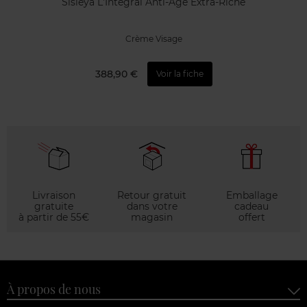
Sisleÿa L'Intégral Anti-Age Extra-Riche
Crème Visage
388,90 €
Voir la fiche
Livraison
Retour gratuit
Emballage
gratuite
dans votre
cadeau
à partir de 55€
magasin
offert
À propos de nous