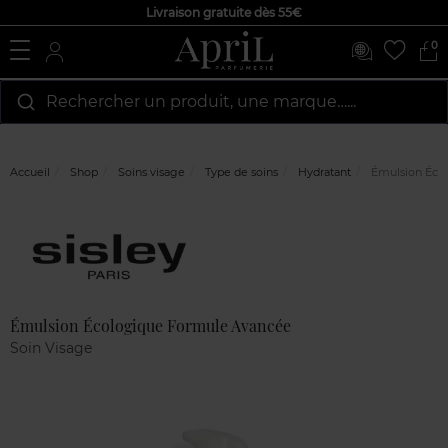
Livraison gratuite dès 55€
0
Rechercher un produit, une marque…...
Accueil
Shop
Soins visage
Type de soins
Hydratant
Émulsion Éco
Marque
Avis
clients
Émulsion Écologique Formule Avancée
Soin Visage