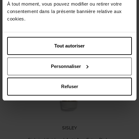
À tout moment, vous pouvez modifier ou retirer votre
Description
consentement dans la présente bannière relative aux
cookies.
Caractéristiques
Tout autoriser
Avis client
Politique relative aux avis des clients
Personnaliser
Vous aimerez peut-être
Refuser
SISLEY