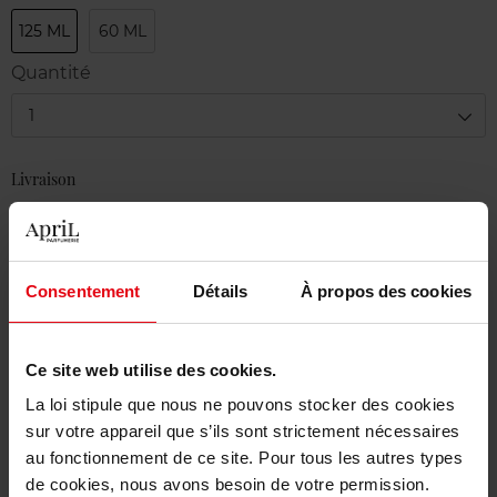
125 ML
60 ML
Quantité
1
Livraison
Cet article n'est plus disponible pour le moment
Être prévenu de la disponibilité
Consentement
Détails
À propos des cookies
Livraison gratuite à partir de 55€
Retour gratuit dans votre magasin
Ce site web utilise des cookies.
Emballage cadeau offert
La loi stipule que nous ne pouvons stocker des cookies
sur votre appareil que s’ils sont strictement nécessaires
au fonctionnement de ce site. Pour tous les autres types
de cookies, nous avons besoin de votre permission.