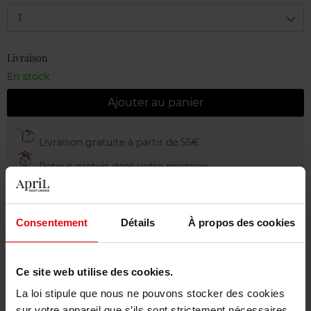
1
Livraison
En stock
Ajouter au panier
Livraison gratuite à partir de 55€
Retour gratuit dans votre magasin
Emballage cadeau offert
Consentement
Détails
À propos des cookies
Description
Ce site web utilise des cookies.
La loi stipule que nous ne pouvons stocker des cookies
sur votre appareil que s’ils sont strictement nécessaires