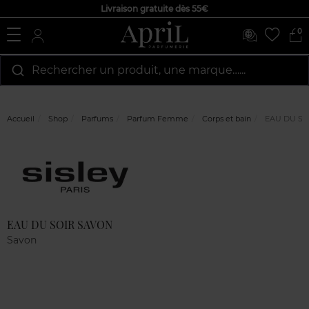
Livraison gratuite dès 55€
0
Rechercher un produit, une marque…...
Accueil
Shop
Parfums
Parfum Femme
Corps et bain
EAU DU SO
Marque
Avis
clients
EAU DU SOIR SAVON
Savon