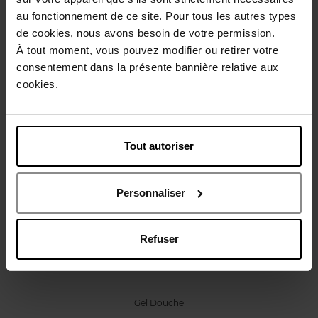
Caractéristiques
au fonctionnement de ce site. Pour tous les autres types
de cookies, nous avons besoin de votre permission.
À tout moment, vous pouvez modifier ou retirer votre
Avis client
Politique relative aux avis des clients
consentement dans la présente bannière relative aux
cookies.
Vous aimerez peut-être
Tout autoriser
Personnaliser
SISLEY
Refuser
EAU DU SOIR GEL DOUCHE ET BAIN
Gel Douche