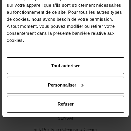
Conseil d'utilisation
sur votre appareil que s’ils sont strictement nécessaires
au fonctionnement de ce site. Pour tous les autres types
de cookies, nous avons besoin de votre permission.
Caractéristiques
À tout moment, vous pouvez modifier ou retirer votre
consentement dans la présente bannière relative aux
cookies.
Avis client
Politique relative aux avis des clients
Vous aimerez peut-être
Tout autoriser
Personnaliser
Refuser
SENSAI
Silk Purifying Cleansing Cream