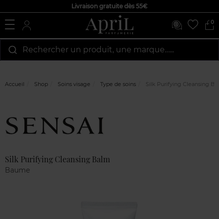
Livraison gratuite dès 55€
0
Rechercher un produit, une marque…...
Accueil
Shop
Soins visage
Type de soins
Silk Purifying Cleansing B
Marque
Avis
clients
Silk Purifying Cleansing Balm
Baume