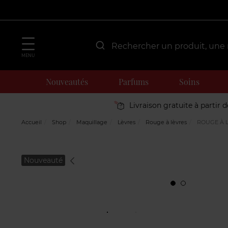
MENU
Nouveautés
Parfums
Soins
Livraison gratuite à partir 
Accueil
Shop
Maquillage
Lèvres
Rouge à lèvres
ROUGE À 
Nouveauté