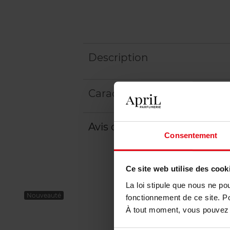
Description
Caractéristiques
Avis client
Politique relative aux a
Consentement
Ce site web utilise des cook
La loi stipule que nous ne po
Nouveauté
fonctionnement de ce site. P
À tout moment, vous pouvez m