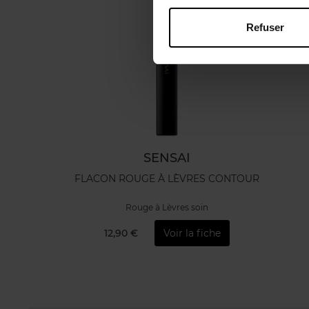
Refuser
SENSAI
FLACON ROUGE À LÈVRES CONTOUR
Rouge à Lèvres soin
12,90 €
Voir la fiche