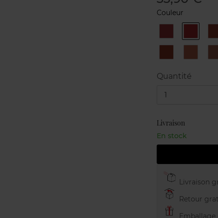
Couleur
CL01
CL02
CL10
CL11
C
Quantité
1
Livraison
En stock
Livraison gr
Retour grat
Emballage c