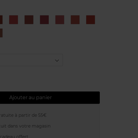
CL03
CL04
CL05
CL06
CL07
CL08
CL09
L12
Ajouter au panier
atuite à partir de 55€
uit dans votre magasin
adeau offert