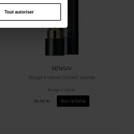
Tout autoriser
SENSAI
Rouge à Lèvres Couleur Intense
Rouge à Lèvres
36,90 €
Voir la fiche