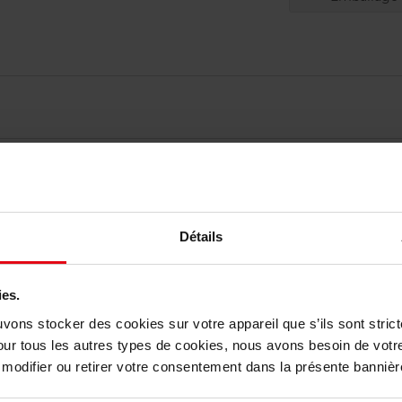
vis des clients
Détails
Vous aimerez peut-être
ies.
uvons stocker des cookies sur votre appareil que s’ils sont stri
Nouveauté
our tous les autres types de cookies, nous avons besoin de votr
odifier ou retirer votre consentement dans la présente bannière