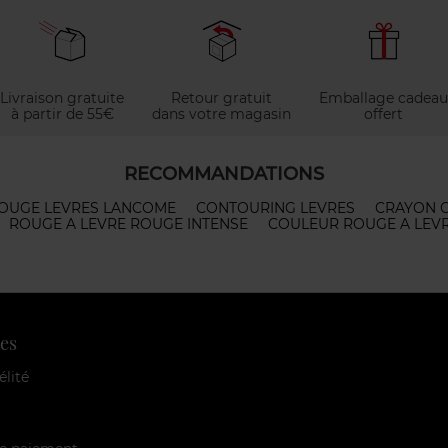
Livraison gratuite
Retour gratuit
Emballage cadeau
à partir de 55€
dans votre magasin
offert
RECOMMANDATIONS
OUGE LEVRES LANCOME
CONTOURING LEVRES
CRAYON 
ROUGE A LEVRE ROUGE INTENSE
COULEUR ROUGE A LEV
es
élité