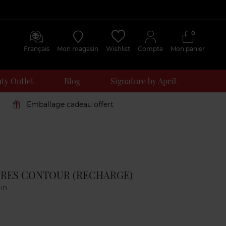
0
Français
Mon magasin
Wishlist
Compte
Mon panier
ty Outlet
Blog
Signature by ApriL
Emballage cadeau offert
Avis
clients
VRES CONTOUR (RECHARGE)
in