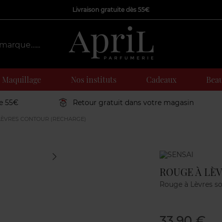
Livraison gratuite dès 55€
Maquillage
Nos instituts
Cadeaux
Beau
de 55€
Retour gratuit dans votre magasin
LÈVRES CONTOUR (RECHARGE)
Marque
ROUGE À LÈ
Rouge à Lèvres so
33,90 €