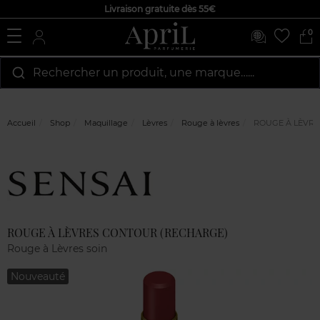
Livraison gratuite dès 55€
0
Rechercher un produit, une marque…...
Accueil
Shop
Maquillage
Lèvres
Rouge à lèvres
ROUGE À LÈVRE
Marque
Avis
clients
ROUGE À LÈVRES CONTOUR (RECHARGE)
Rouge à Lèvres soin
Nouveauté