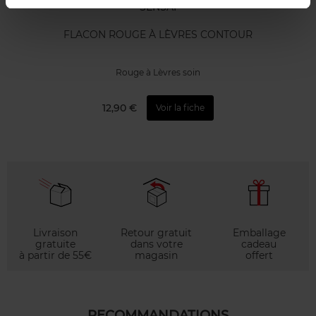
SENSAI
FLACON ROUGE À LÈVRES CONTOUR
Rouge à Lèvres soin
12,90 €
Voir la fiche
Livraison
Retour gratuit
Emballage
gratuite
dans votre
cadeau
à partir de 55€
magasin
offert
RECOMMANDATIONS