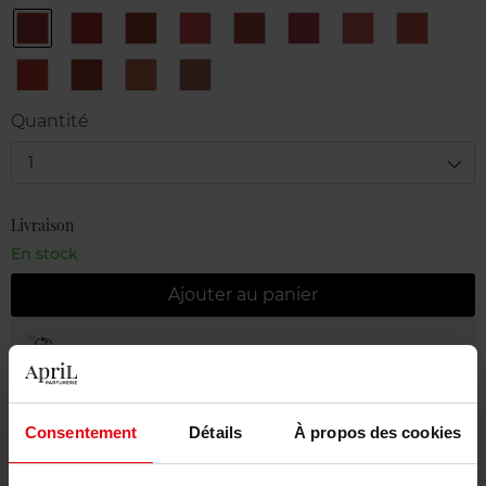
CL01
CL02
CL03
CL04
CL05
CL06
CL07
CL08
CL09
CL10
CL11
CL12
Quantité
1
Livraison
En stock
Ajouter au panier
Livraison gratuite à partir de 55€
Retour gratuit dans votre magasin
Consentement
Détails
À propos des cookies
Emballage cadeau offert