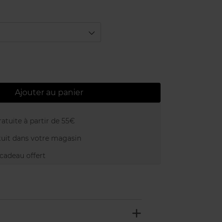
Ajouter au panier
atuite à partir de 55€
uit dans votre magasin
adeau offert