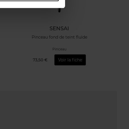
SENSAI
Pinceau fond de teint fluïde
Pinceau
73,50 €
Voir la fiche