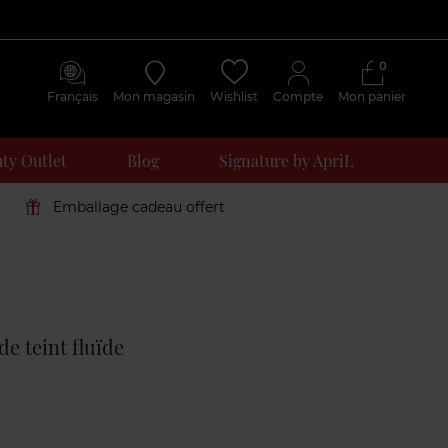
0
Français
Mon magasin
Wishlist
Compte
Mon panier
ty Outlet
Blog
Signature by ApriL
Emballage cadeau offert
Avis
clients
e teint fluïde