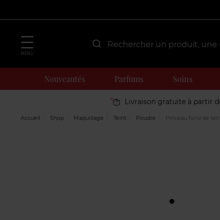
MENU
Nouveautés
Parfums
Soins
Livraison gratuite à partir 
Accueil
Shop
Maquillage
Teint
Poudre
Pinceau fond de tein