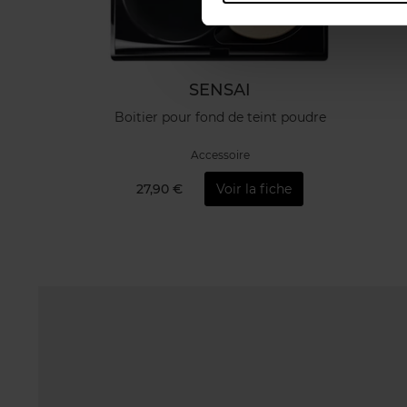
SENSAI
Boitier pour fond de teint poudre
Accessoire
27,90 €
Voir la fiche