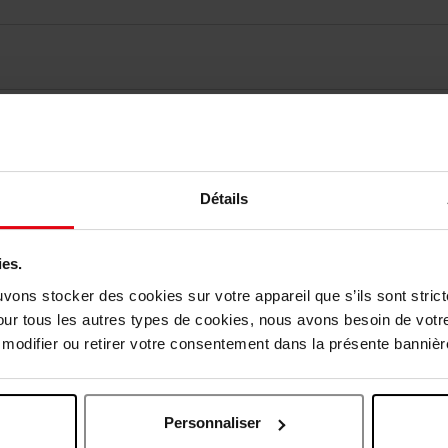
vis des clients
Vous aimerez peut-être
Détails
ies.
uvons stocker des cookies sur votre appareil que s’ils sont stri
our tous les autres types de cookies, nous avons besoin de votr
odifier ou retirer votre consentement dans la présente bannière
Personnaliser