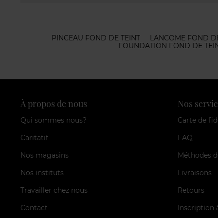
PINCEAU FOND DE TEINT
LANCOME FOND DE
FOUNDATION FOND DE TEI
À propos de nous
Nos servic
Qui sommes nous?
Carte de fid
Caritatif
FAQ
Nos magasins
Méthodes d
Nos instituts
Livraisons
Travailler chez nous
Retours
Contact
Inscription 