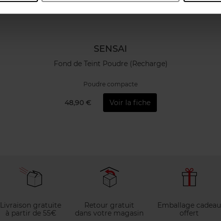
SENSAI
Fond de Teint Poudre (Recharge)
Poudre compacte
48,90 €
Voir la fiche
Livraison gratuite
Retour gratuit
Emballage cadeau
à partir de 55€
dans votre magasin
offert