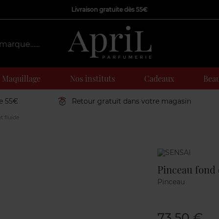
Livraison gratuite dès 55€
Maquillage
Nos instituts
Cadeaux
Beau
de 55€
Retour gratuit dans votre magasin
t fluïde
Marque
Pinceau fond d
Pinceau
73,50 €