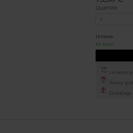
Quantité
1
Livraison
En stock
Livraison gr
Retour grat
Emballage c