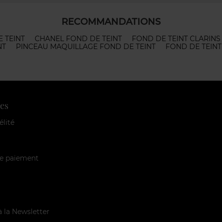
RECOMMANDATIONS
 TEINT
CHANEL FOND DE TEINT
FOND DE TEINT CLARINS
NT
PINCEAU MAQUILLAGE FOND DE TEINT
FOND DE TEINT
es
élité
e paiement
à la Newsletter