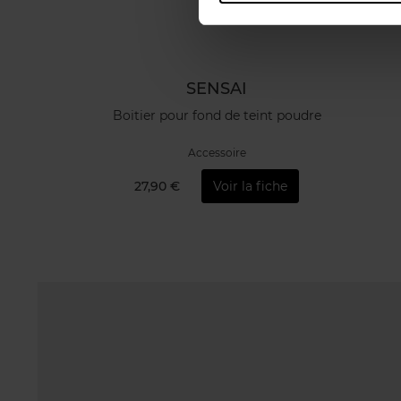
SENSAI
Boitier pour fond de teint poudre
Accessoire
27,90 €
Voir la fiche