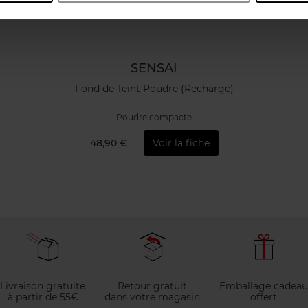
SENSAI
Fond de Teint Poudre (Recharge)
Poudre compacte
48,90 €
Voir la fiche
Livraison gratuite
Retour gratuit
Emballage cadeau
à partir de 55€
dans votre magasin
offert