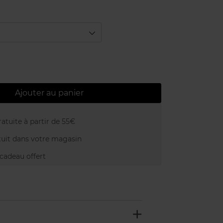
Ajouter au panier
atuite à partir de 55€
uit dans votre magasin
adeau offert