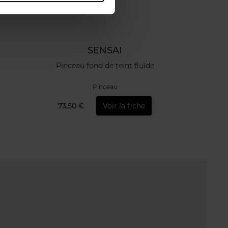
SENSAI
Pinceau fond de teint fluïde
Pinceau
73,50 €
Voir la fiche