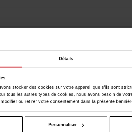
vis des clients
Vous aimerez peut-être
Détails
ies.
uvons stocker des cookies sur votre appareil que s’ils sont stri
our tous les autres types de cookies, nous avons besoin de votr
odifier ou retirer votre consentement dans la présente bannière
Personnaliser