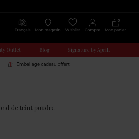
0
Français
Mon magasin
Wishlist
Compte
Mon panier
ty Outlet
Blog
Signature by ApriL
Emballage cadeau offert
Avis
clients
fond de teint poudre