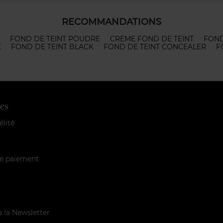
RECOMMANDATIONS
FOND DE TEINT POUDRE
CREME FOND DE TEINT
FOND
E
FOND DE TEINT BLACK
FOND DE TEINT CONCEALER
F
es
élité
e paiement
à la Newsletter