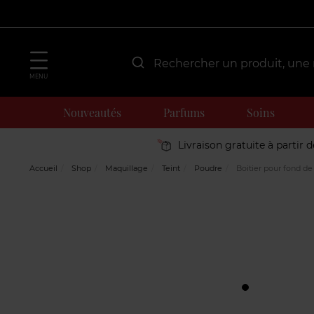
MENU
Nouveautés
Parfums
Soins
Livraison gratuite à partir 
Accueil
Shop
Maquillage
Teint
Poudre
Boitier pour fond de