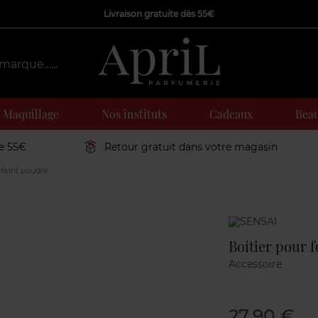
Livraison gratuite dès 55€
Maquillage
Nos instituts
Cadeaux
Beau
de 55€
Retour gratuit dans votre magasin
 teint poudre
Marque
Boitier pour 
Accessoire
27,90 €