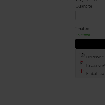
Quantité
1
Livraison
En stock
Livraison gr
Retour grat
Emballage c