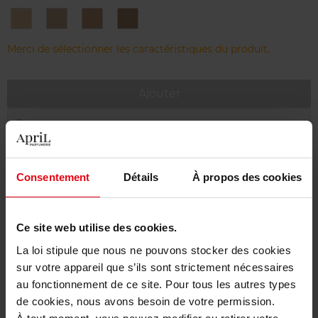
TF102
TF103
TF205
TF206
Soft
Warm
Topaz
Golden
Ivory
Beige
Beige
Dune
Merci de sélectionner les caractéristiques du produit.
Ajouter
Livraison gratuite à partir de 55€
Retour gratuit dans votre magasin
Consentement
Détails
À propos des cookies
Emballage cadeau offert
Ce site web utilise des cookies.
La loi stipule que nous ne pouvons stocker des cookies
Description
sur votre appareil que s’ils sont strictement nécessaires
au fonctionnement de ce site. Pour tous les autres types
de cookies, nous avons besoin de votre permission.
Conseil d'utilisation