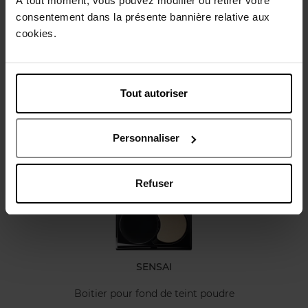
À tout moment, vous pouvez modifier ou retirer votre
consentement dans la présente bannière relative aux
cookies.
Caractéristiques
Avis client
Tout autoriser
Vous aimerez peut-être
Personnaliser
Refuser
SENSAI
Boitier pour fond de teint poudre