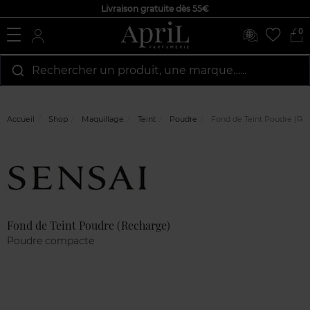
Livraison gratuite dès 55€
0
Rechercher un produit, une marque…...
Accueil
Shop
Maquillage
Teint
Poudre
Fond de Teint Poudre (Re
Marque
Avis
clients
Fond de Teint Poudre (Recharge)
Poudre compacte