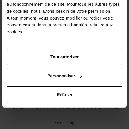
Caractéristiques
au fonctionnement de ce site. Pour tous les autres types
de cookies, nous avons besoin de votre permission.
À tout moment, vous pouvez modifier ou retirer votre
Avis client
Politique relative aux avis des clients
consentement dans la présente bannière relative aux
cookies.
Vous aimerez peut-être
Tout autoriser
Personnaliser
Refuser
SENSAI
Cellular Performance Lift Radiance Crème Concentré
Soin Lifting