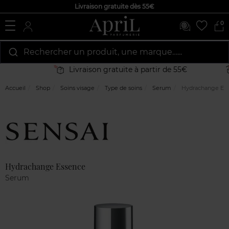
Livraison gratuite dès 55€
0
Rechercher un produit, une marque…...
Livraison gratuite à partir de 55€
Accueil
Shop
Soins visage
Type de soins
Serum
Hydrachange Es
Marque
Avis
clients
Hydrachange Essence
Serum