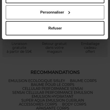
89,90 €
Voir la fiche
Personnaliser
Refuser
Livraison
Retour gratuit
Emballage
gratuite
dans votre
cadeau
à partir de 55€
magasin
offert
RECOMMANDATIONS
EMULSION ECOLOGIQUE SISLEY
BAUME CORPS
BAUME POUR LE CORPS
CELLULAR PERFORMANCE SENSAI
SENSAI CELLULAR PERFORMANCE EMULSION
EMULSION HYDRATANT
SUPER AQUA EMULSION GUERLAIN
ACCESSOIRES CORPS
BODY CORPS
APAISANTE CORPS