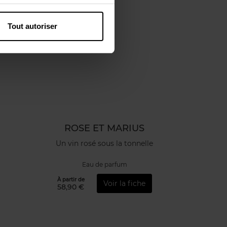
Tout autoriser
ROSE ET MARIUS
Un vin rosé sous la tonnelle
Eau de parfum
À partir de
Voir la fiche
58,90 €