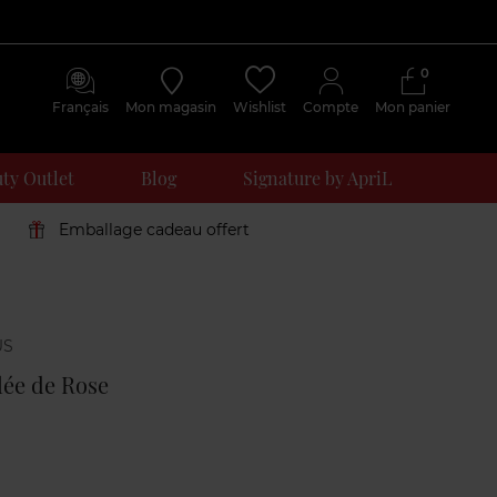
0
Français
Mon magasin
Wishlist
Compte
Mon panier
ty Outlet
Blog
Signature by ApriL
Emballage cadeau offert
Avis
clients
lée de Rose