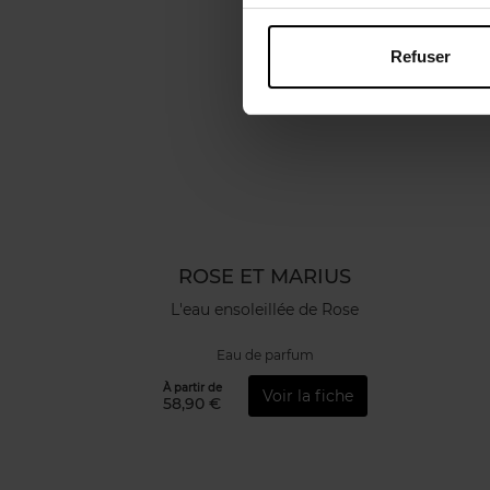
Refuser
ROSE ET MARIUS
L'eau ensoleillée de Rose
Eau de parfum
À partir de
Voir la fiche
58,90 €