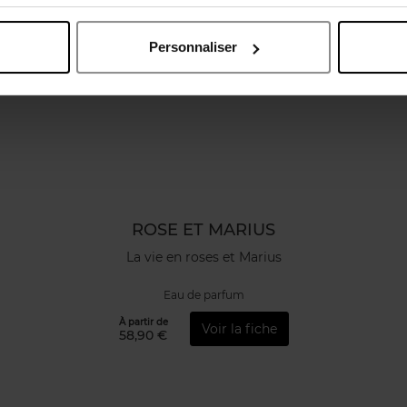
Personnaliser
ROSE ET MARIUS
La vie en roses et Marius
Eau de parfum
À partir de
Voir la fiche
58,90 €