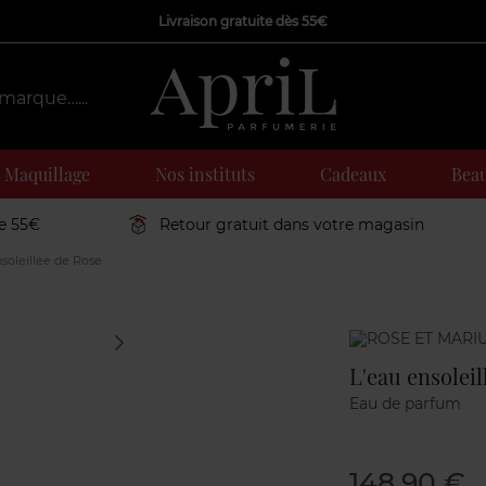
Livraison gratuite dès 55€
Maquillage
Nos instituts
Cadeaux
Beau
de 55€
Retour gratuit dans votre magasin
soleillée de Rose
Marque
L'eau ensoleil
Eau de parfum
148,90 €