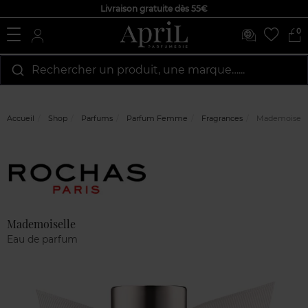
Livraison gratuite dès 55€
0
Rechercher un produit, une marque…...
Accueil
Shop
Parfums
Parfum Femme
Fragrances
Mademoisell
Marque
Avis
clients
Mademoiselle
Eau de parfum