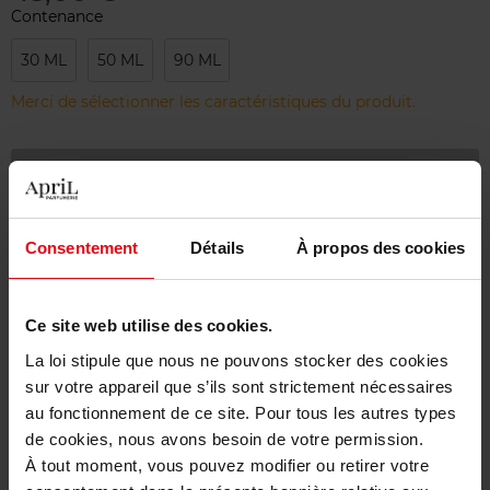
Contenance
30 ML
50 ML
90 ML
Merci de sélectionner les caractéristiques du produit.
Ajouter
Livraison gratuite à partir de 55€
Consentement
Détails
À propos des cookies
Retour gratuit dans votre magasin
Emballage cadeau offert
Ce site web utilise des cookies.
La loi stipule que nous ne pouvons stocker des cookies
sur votre appareil que s’ils sont strictement nécessaires
au fonctionnement de ce site. Pour tous les autres types
Description
de cookies, nous avons besoin de votre permission.
À tout moment, vous pouvez modifier ou retirer votre