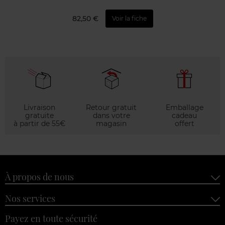
82,50 €
Voir la fiche
Livraison
Retour gratuit
Emballage
gratuite
dans votre
cadeau
à partir de 55€
magasin
offert
À propos de nous
Nos services
Payez en toute sécurité