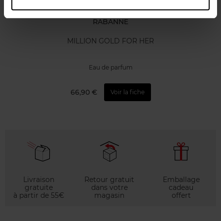
RABANNE
MILLION GOLD FOR HER
Eau de parfum
66,90 €
Voir la fiche
Livraison
Retour gratuit
Emballage
gratuite
dans votre
cadeau
à partir de 55€
magasin
offert