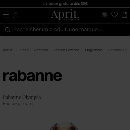
Livraison gratuite dès 55€
0
Rechercher un produit, une marque…...
Accueil
Shop
Parfums
Parfum Femme
Fragrances
Rabanne Oly
Marque
Avis
clients
Rabanne Olympéa
Eau de parfum