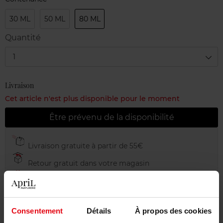
30 ML
50 ML
80 ML
Quantité
1
Livraison
Cet article n'est plus disponible pour le moment
Être prévenu de la disponibilité
Livraison gratuite à partir de 55€
Retour gratuit dans votre magasin
Emballage cadeau offert
Consentement
Détails
À propos des cookies