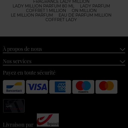
FRAGRANCE LADY MILLION
LADY MILLION PARFUM 80 ML
LADY PARFUM
COFFRET 1 MILLION
ON MILLION
LE MILLION PARFUM
EAU DE PARFUM MILLION
COFFRET LADY
À propos de nous
Nos services
Payez en toute sécurité
Livraison par