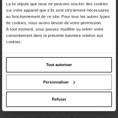
La loi stipule que nous ne pouvons stocker des cookies
Conseil d'utilisation
sur votre appareil que s’ils sont strictement nécessaires
au fonctionnement de ce site. Pour tous les autres types
de cookies, nous avons besoin de votre permission.
Caractéristiques
À tout moment, vous pouvez modifier ou retirer votre
consentement dans la présente bannière relative aux
Avis client
cookies.
Politique relative aux avis des clients
Vous aimerez peut-être
Tout autoriser
Personnaliser
Refuser
RABANNE