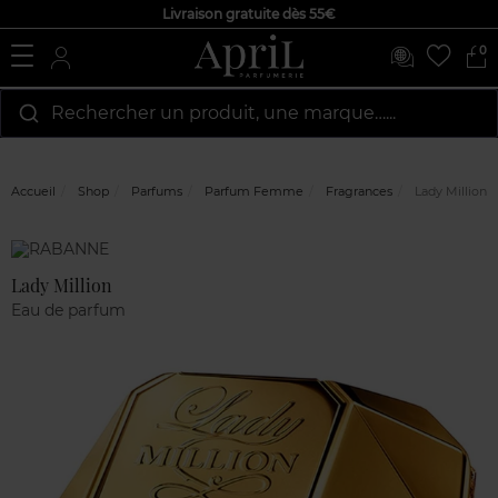
Livraison gratuite dès 55€
0
Rechercher un produit, une marque…...
Accueil
Shop
Parfums
Parfum Femme
Fragrances
Lady Million
Marque
Avis
clients
Lady Million
Eau de parfum