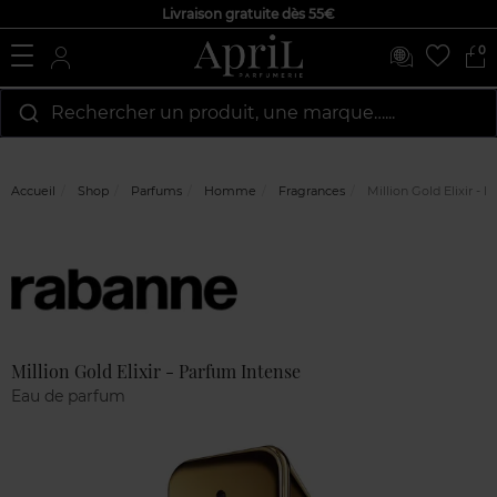
Livraison gratuite dès 55€
0
Rechercher un produit, une marque…...
Accueil
Shop
Parfums
Homme
Fragrances
Million Gold Elixir - 
Marque
Avis
clients
Million Gold Elixir - Parfum Intense
Eau de parfum