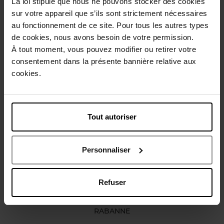
La loi stipule que nous ne pouvons stocker des cookies
sur votre appareil que s’ils sont strictement nécessaires
Description
au fonctionnement de ce site. Pour tous les autres types
de cookies, nous avons besoin de votre permission.
Caractéristiques
À tout moment, vous pouvez modifier ou retirer votre
consentement dans la présente bannière relative aux
cookies.
Avis client
Politique relative aux avis des clients
Vous aimerez peut-être
Tout autoriser
Personnaliser
Refuser
RABANNE