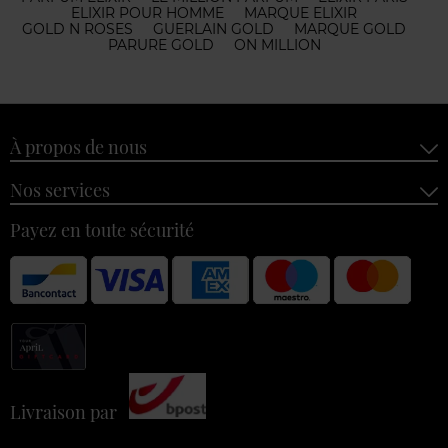
ELIXIR POUR HOMME
MARQUE ELIXIR
GOLD N ROSES
GUERLAIN GOLD
MARQUE GOLD
PARURE GOLD
ON MILLION
À propos de nous
Nos services
Payez en toute sécurité
Livraison par