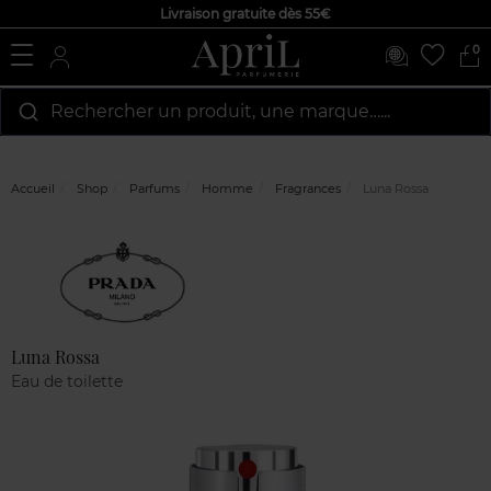
Livraison gratuite dès 55€
0
Rechercher un produit, une marque…...
Accueil
Shop
Parfums
Homme
Fragrances
Luna Rossa
Marque
Avis
clients
Luna Rossa
Eau de toilette