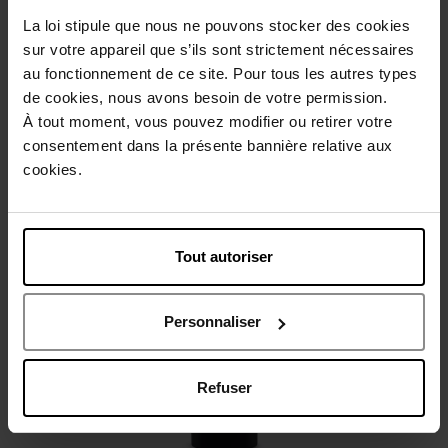
Description
La loi stipule que nous ne pouvons stocker des cookies
sur votre appareil que s’ils sont strictement nécessaires
au fonctionnement de ce site. Pour tous les autres types
Conseil d'utilisation
de cookies, nous avons besoin de votre permission.
À tout moment, vous pouvez modifier ou retirer votre
consentement dans la présente bannière relative aux
Caractéristiques
cookies.
Avis client
Politique relative aux avis des clients
Tout autoriser
Vous aimerez peut-être
Personnaliser
Refuser