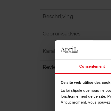
Beschrijving
Gebruiksadvies
Karakteristieken
Consentement
Review
Beleid inzake klantbeoord
Ce site web utilise des cook
La loi stipule que nous ne po
fonctionnement de ce site. P
À tout moment, vous pouvez m