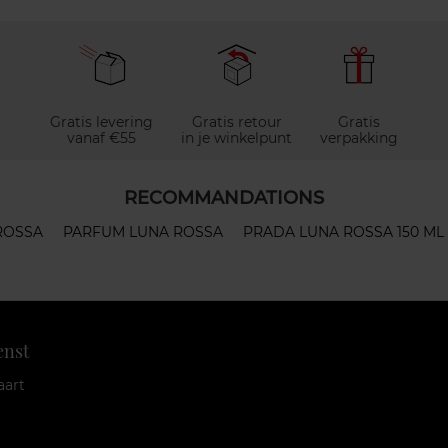
Gratis levering
Gratis retour
Gratis
vanaf €55
in je winkelpunt
verpakking
RECOMMANDATIONS
ROSSA
PARFUM LUNA ROSSA
PRADA LUNA ROSSA 150 ML
enst
aart