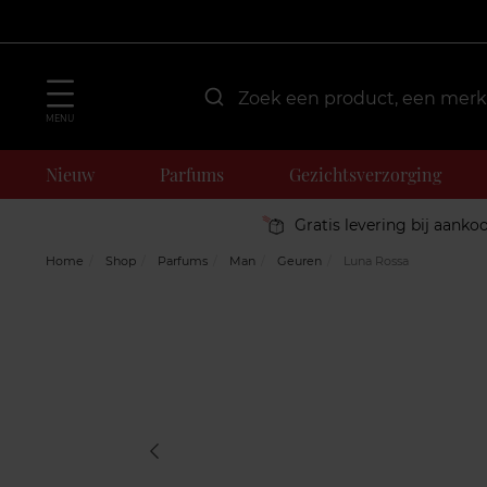
MENU
Nieuw
Parfums
Gezichtsverzorging
Gratis levering bij aanko
Home
Shop
Parfums
Man
Geuren
Luna Rossa