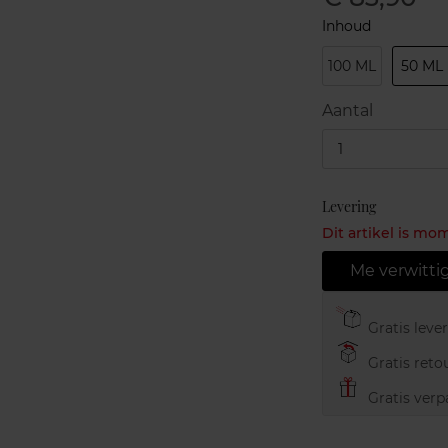
Inhoud
100 ML
50 ML
Aantal
1
Levering
Dit artikel is mo
Me verwitti
Gratis leve
Gratis retou
Gratis verp