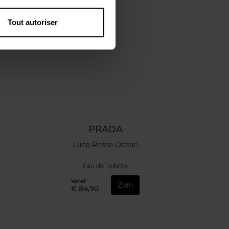
Tout autoriser
PRADA
Luna Rossa Ocean
Eau de Toilette
Vanaf
Zien
€ 84,90