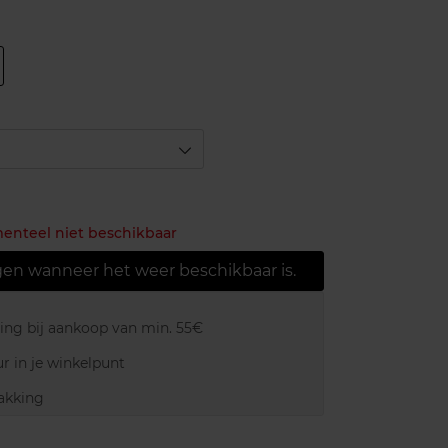
menteel niet beschikbaar
gen wanneer het weer beschikbaar is.
ring bij aankoop van min. 55€
r in je winkelpunt
akking