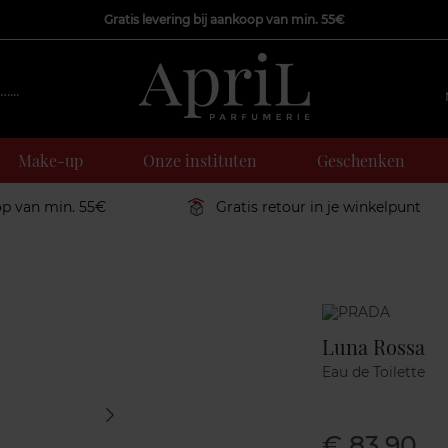
Gratis levering bij aankoop van min. 55€
Make-up
Onze instituten
Geschenken
op van min. 55€
Gratis retour in je winkelpunt
Marque
Luna Rossa
Eau de Toilette
€ 83,90