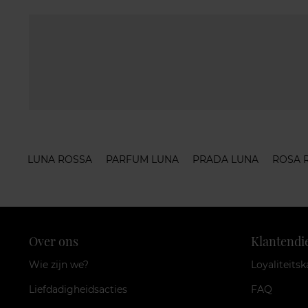
LUNA ROSSA
PARFUM LUNA
PRADA LUNA
ROSA 
Over ons
Klantendi
Wie zijn we?
Loyaliteitsk
Liefdadigheidsacties
FAQ