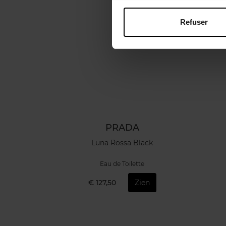
Refuser
PRADA
Luna Rossa Black
Eau de Toilette
€ 127,50
Zien