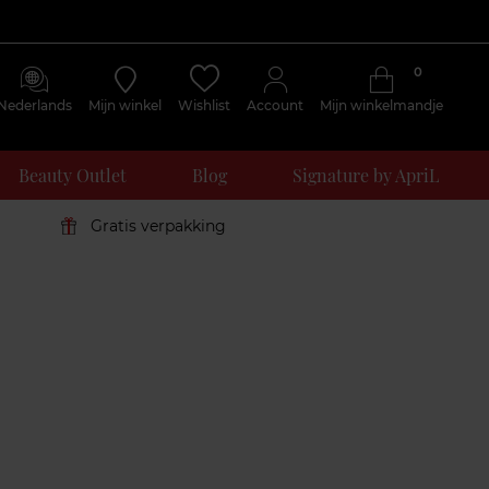
0
Nederlands
Mijn winkel
Wishlist
Account
Mijn winkelmandje
Beauty Outlet
Blog
Signature by ApriL
Gratis verpakking
Klantenreviews