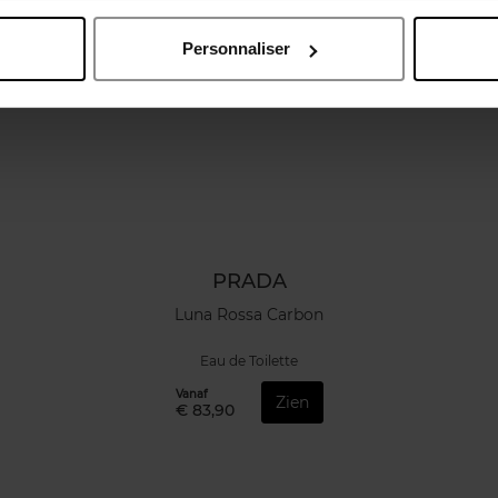
Personnaliser
PRADA
Luna Rossa Carbon
Eau de Toilette
Vanaf
Zien
€ 83,90