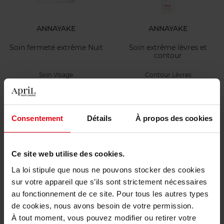
ANNAYAKE
ANNAYAKE
Soin fermeté extrême Nuit
Soin extrême lèvres et
contour
Soin Visage
Contour Lèvres
185,90 €
80,50 €
Ajouter
Ajouter
Consentement
Détails
À propos des cookies
Ce site web utilise des cookies.
La loi stipule que nous ne pouvons stocker des cookies
sur votre appareil que s’ils sont strictement nécessaires
au fonctionnement de ce site. Pour tous les autres types
APRIL
APRIL
de cookies, nous avons besoin de votre permission.
À tout moment, vous pouvez modifier ou retirer votre
Lait Hydratant Corps - Fleur
Lait Hydratant Corps - Monoï