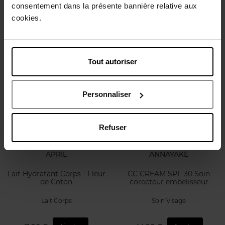
consentement dans la présente bannière relative aux
d'Oranger
Ylang
cookies.
Lait Corps
Lait Corps
11,90 €
11,90 €
Ajouter
Ajouter
Tout autoriser
Personnaliser
Refuser
APRIL
ANNAYAKE
Lait Hydratant Corps - Fleur
CC CREAM SPF 30 Soin
de Coton
corecteur embelisseur
Lait Corps
Soin Visage