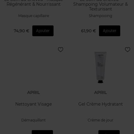
Régénérant & Nourrissant
Shampoing Volumateur &
Texturisant
Masque capillaire
Shampooing
74,90 €
61,90 €
Ajouter
Ajouter
APRIL
APRIL
Nettoyant Visage
Gel Crème Hydratant
Démaquillant
Crème de jour