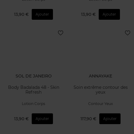
13,90 €
13,90 €
Ajouter
Ajouter
SOL DE JANEIRO
ANNAYAKE
Body Badalada 48 - Skin
Soin extrême contour des
Refresh
yeux
Lotion Corps
Contour Yeux
13,90 €
117,90 €
Ajouter
Ajouter