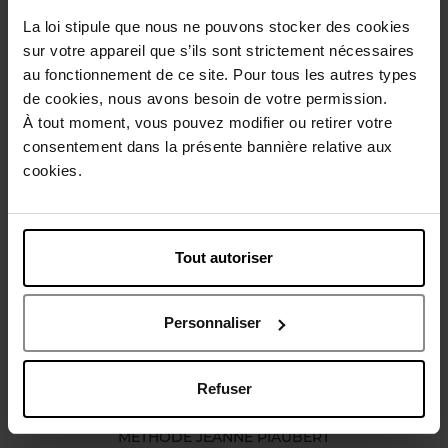
La loi stipule que nous ne pouvons stocker des cookies
Conseil d'utilisation
sur votre appareil que s’ils sont strictement nécessaires
au fonctionnement de ce site. Pour tous les autres types
de cookies, nous avons besoin de votre permission.
Caractéristiques
À tout moment, vous pouvez modifier ou retirer votre
consentement dans la présente bannière relative aux
cookies.
Avis client
Politique relative aux avis des clients
Vous aimerez peut-être
Tout autoriser
Personnaliser
Refuser
MÉTHODE JEANNE PIAUBERT