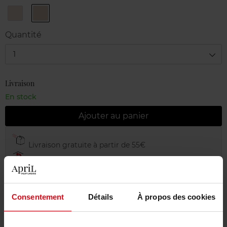
Light
Medium
Quantité
1
Livraison
En stock
Ajouter au panier
Livraison gratuite à partir de 55€
Retour gratuit dans votre magasin
Emballage cadeau offert
Consentement
Détails
À propos des cookies