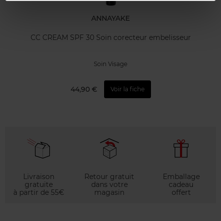
ANNAYAKE
CC CREAM SPF 30 Soin corecteur embelisseur
Soin Visage
44,90 €
Voir la fiche
Livraison
Retour gratuit
Emballage
gratuite
dans votre
cadeau
à partir de 55€
magasin
offert