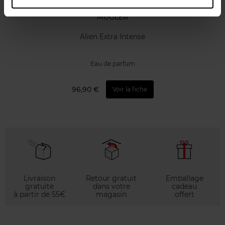
MUGLER
Alien Extra Intense
Eau de parfum
96,90 €
Voir la fiche
Livraison
Retour gratuit
Emballage
gratuite
dans votre
cadeau
à partir de 55€
magasin
offert