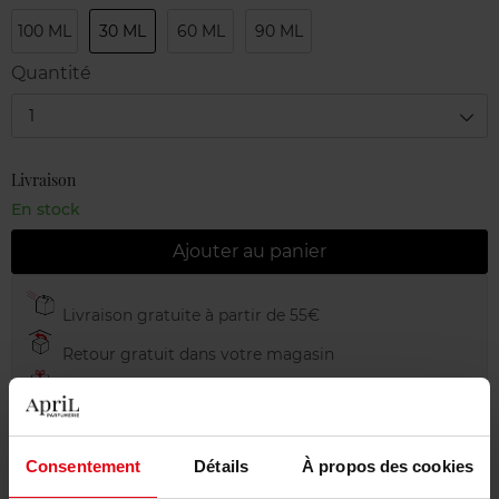
100 ML
30 ML
60 ML
90 ML
Quantité
1
Livraison
En stock
Ajouter au panier
Livraison gratuite à partir de 55€
Retour gratuit dans votre magasin
Emballage cadeau offert
Consentement
Détails
À propos des cookies