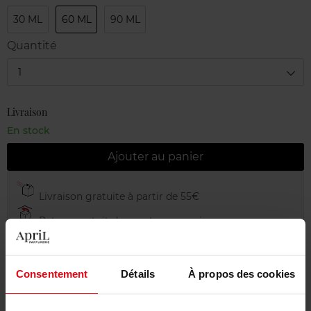
30 ML
60 ML
90 ML
Quantité
1
Livraison
En stock
Ajouter au panier
Livraison gratuite à partir de 55€
Retour gratuit dans votre magasin
Emballage cadeau offert
Consentement
Détails
À propos des cookies