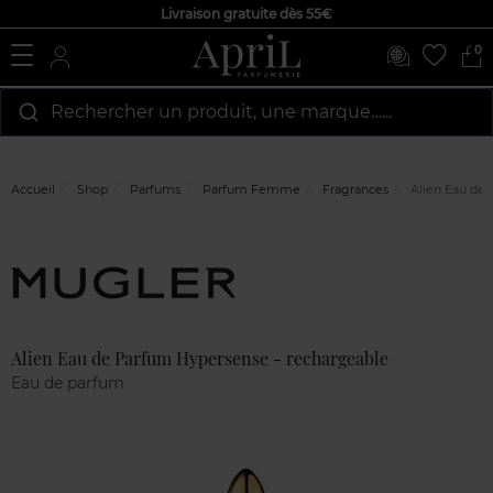
Livraison gratuite dès 55€
0
Rechercher un produit, une marque…...
Accueil
Shop
Parfums
Parfum Femme
Fragrances
Alien Eau de 
Marque
Avis
clients
Alien Eau de Parfum Hypersense - rechargeable
Eau de parfum