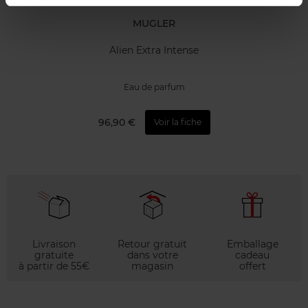
MUGLER
Alien Extra Intense
Eau de parfum
96,90 €
Voir la fiche
Livraison
Retour gratuit
Emballage
gratuite
dans votre
cadeau
à partir de 55€
magasin
offert