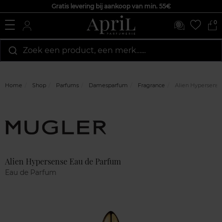
Gratis levering bij aankoop van min. 55€
0
Zoek een product, een merk…...
Home
Shop
Parfums
Damesparfum
Fragrance
Alien Hypersense
Marque
Klantenreviews
Alien Hypersense Eau de Parfum
Eau de Parfum