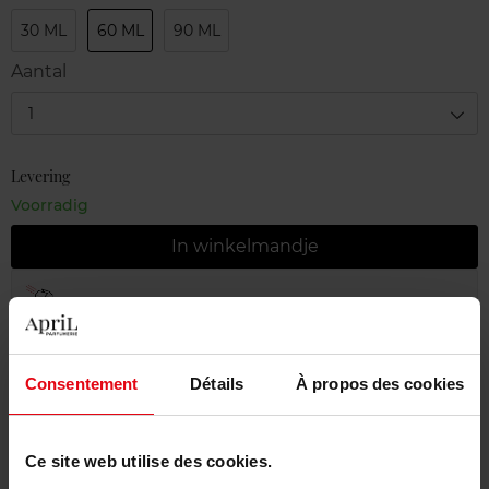
30 ML
60 ML
90 ML
Aantal
1
Levering
Voorradig
In winkelmandje
Gratis levering bij aankoop van min. 55€
Gratis retour in je winkelpunt
Consentement
Détails
À propos des cookies
Gratis verpakking
Ce site web utilise des cookies.