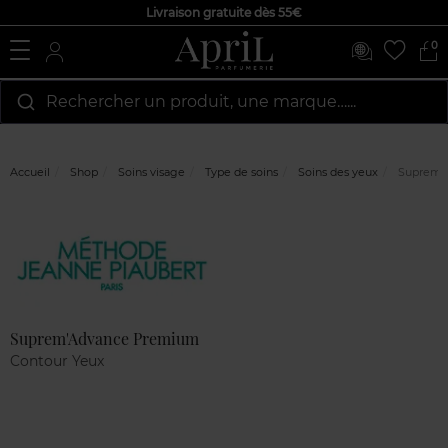
Livraison gratuite dès 55€
0
Rechercher un produit, une marque…...
Accueil
Shop
Soins visage
Type de soins
Soins des yeux
Suprem'
Marque
Avis
clients
Suprem'Advance Premium
Contour Yeux