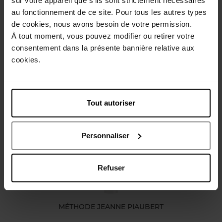
sur votre appareil que s’ils sont strictement nécessaires
Conseil d'utilisation
au fonctionnement de ce site. Pour tous les autres types
de cookies, nous avons besoin de votre permission.
À tout moment, vous pouvez modifier ou retirer votre
Caractéristiques
consentement dans la présente bannière relative aux
cookies.
Avis client
Politique relative aux avis des clients
Tout autoriser
Vous aimerez peut-être
Personnaliser
Refuser
MÉTHODE JEANNE PIAUBERT