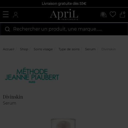
Livraison gratuite dès 55€
0
Rechercher un produit, une marque…...
Accueil
Shop
Soins visage
Type de soins
Serum
Divinskin
Marque
Avis
clients
Divinskin
Serum