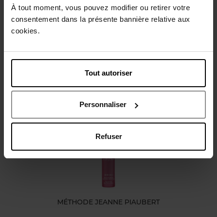
À tout moment, vous pouvez modifier ou retirer votre
Conseil d'utilisation
consentement dans la présente bannière relative aux
cookies.
Caractéristiques
Tout autoriser
Avis client
Politique relative aux avis des clients
Personnaliser
Vous aimerez peut-être
Refuser
MÉTHODE JEANNE PIAUBERT