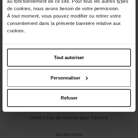
au fonctionnement de ce site. Pour tous les autres types
Caractéristiques
de cookies, nous avons besoin de votre permission.
À tout moment, vous pouvez modifier ou retirer votre
consentement dans la présente bannière relative aux
Avis client
Politique relative aux avis des clients
cookies.
Vous aimerez peut-être
Tout autoriser
Personnaliser
Refuser
MARC JACOBS
Perfect Eau de Toilette pour Femme
Eau de toilette