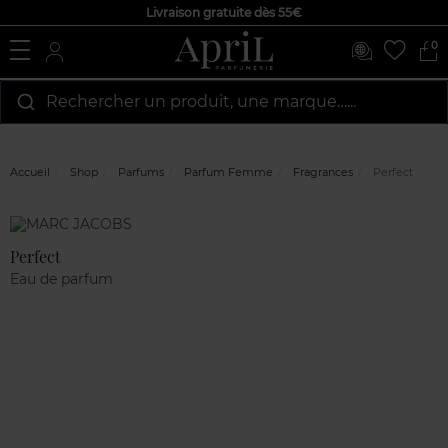
Livraison gratuite dès 55€
0
Rechercher un produit, une marque…...
Accueil
Shop
Parfums
Parfum Femme
Fragrances
Perfect
Marque
Avis
clients
Perfect
Eau de parfum