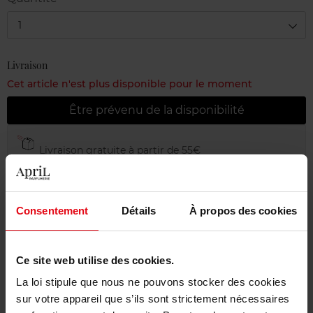
1
Livraison
Cet article n'est plus disponible pour le moment
Être prévenu de la disponibilité
Livraison gratuite à partir de 55€
Retour gratuit dans votre magasin
Emballage cadeau offert
Consentement
Détails
À propos des cookies
Ce site web utilise des cookies.
Description
La loi stipule que nous ne pouvons stocker des cookies
sur votre appareil que s’ils sont strictement nécessaires