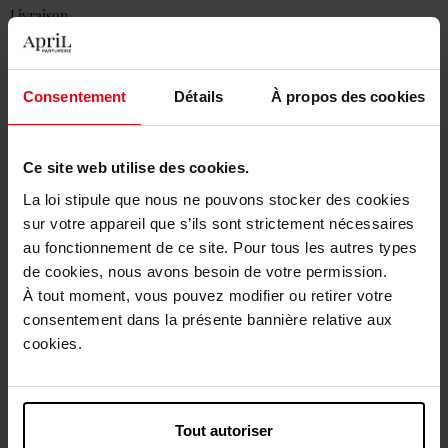
Livraison
En stock
Ajouter au panier
Consentement
Détails
À propos des cookies
Livraison gratuite à partir de 55€
Ce site web utilise des cookies.
Retour gratuit dans votre magasin
La loi stipule que nous ne pouvons stocker des cookies
Emballage cadeau offert
sur votre appareil que s’ils sont strictement nécessaires
au fonctionnement de ce site. Pour tous les autres types
de cookies, nous avons besoin de votre permission.
À tout moment, vous pouvez modifier ou retirer votre
consentement dans la présente bannière relative aux
Description
cookies.
Conseil d'utilisation
Tout autoriser