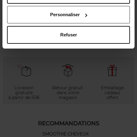
Caractéristiques
Personnaliser
Avis client
Politique relative aux avis des clients
Refuser
Vous aimerez peut-être
Livraison
Retour gratuit
Emballage
gratuite
dans votre
cadeau
à partir de 55€
magasin
offert
RECOMMANDATIONS
SMOOTHIE CHEVEUX