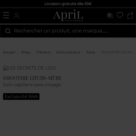
Livraison gratuite dès 55€
0
Rechercher un produit, une marque…...
Accueil
Shop
Cheveux
Soins cheveux
Soins
SMOOTHIE LITCHI-
Marque
Avis
clients
SMOOTHIE LITCHI-MÛRE
Soin capillaire sans rinçage
Exclusivité Web