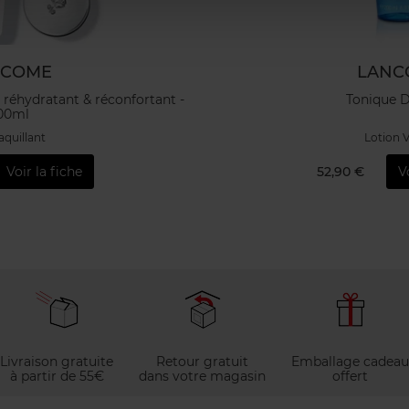
NCOME
LANC
 réhydratant & réconfortant -
Tonique 
00ml
quillant
Lotion 
Voir la fiche
52,90 €
V
Livraison gratuite
Retour gratuit
Emballage cadeau
à partir de 55€
dans votre magasin
offert