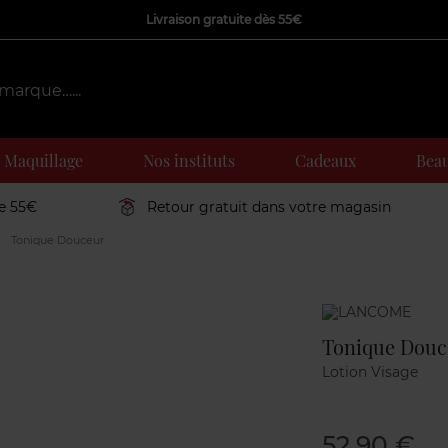
Livraison gratuite dès 55€
Maquillage
Nos instituts
Cadeaux
Beau
de 55€
Retour gratuit dans votre magasin
Tonique Douceur
Marque
Tonique Douc
Lotion Visage
52,90 €