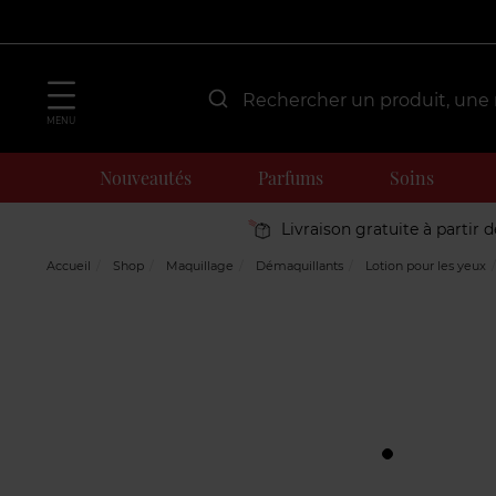
MENU
Nouveautés
Parfums
Soins
Livraison gratuite à partir 
Accueil
Shop
Maquillage
Démaquillants
Lotion pour les yeux