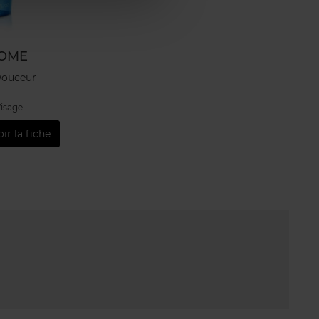
OME
Douceur
Visage
oir la fiche