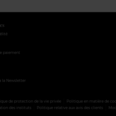
es
élité
e paiement
à la Newsletter
ique de protection de la vie privée
Politique en matière de co
tion des instituts
Politique relative aux avis des clients
Mode