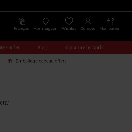
0
Français
Mon magasin
Wishlist
Compte
Mon panier
ty Outlet
Blog
Signature by ApriL
Emballage cadeau offert
Avis
clients
eur