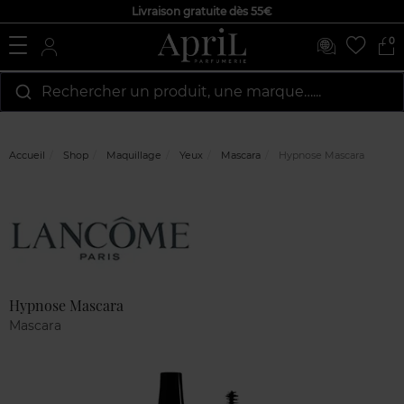
Livraison gratuite dès 55€
0
Rechercher un produit, une marque…...
Accueil
Shop
Maquillage
Yeux
Mascara
Hypnose Mascara
Marque
Avis
clients
Hypnose Mascara
Mascara