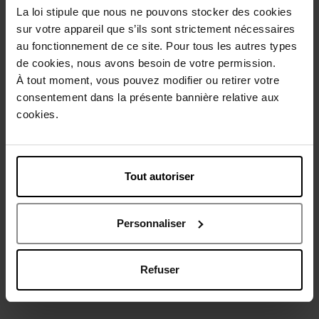
La loi stipule que nous ne pouvons stocker des cookies
Conseil d'utilisation
sur votre appareil que s’ils sont strictement nécessaires
au fonctionnement de ce site. Pour tous les autres types
de cookies, nous avons besoin de votre permission.
Caractéristiques
À tout moment, vous pouvez modifier ou retirer votre
consentement dans la présente bannière relative aux
Avis client
cookies.
Politique relative aux avis des clients
Vous aimerez peut-être
Tout autoriser
Personnaliser
Refuser
LANCOME